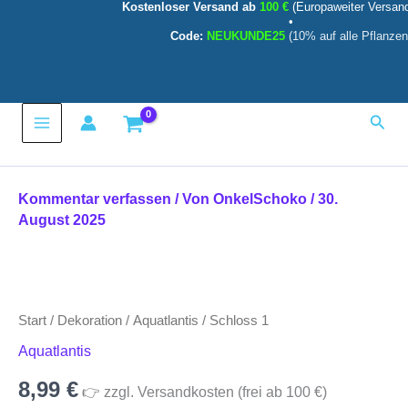
Kostenloser Versand ab
100 €
(Europaweiter Versan
Zum
•
Inhalt
Code:
NEUKUNDE25
(10% auf alle Pflanzen
springen
Main
Such
Menu
Kommentar verfassen
/ Von
OnkelSchoko
/
30.
August 2025
Schloss
1
Menge
Start
/
Dekoration
/
Aquatlantis
/ Schloss 1
Aquatlantis
8,99
€
👉 zzgl. Versandkosten (frei ab 100 €)