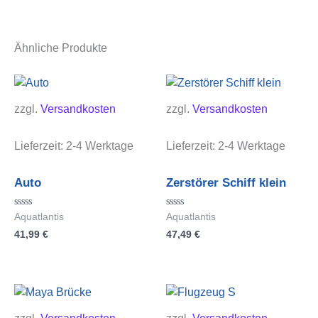
Ähnliche Produkte
zzgl.
Versandkosten
zzgl.
Versandkosten
Lieferzeit:
2-4 Werktage
Lieferzeit:
2-4 Werktage
Auto
Zerstörer Schiff klein
Bewertet
Bewertet
Aquatlantis
Aquatlantis
mit
mit
41,99
€
47,49
€
0
0
von
von
5
5