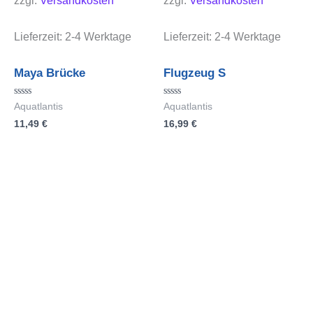
zzgl.
Versandkosten
zzgl.
Versandkosten
Lieferzeit:
2-4 Werktage
Lieferzeit:
2-4 Werktage
Maya Brücke
Flugzeug S
Bewertet
Bewertet
Aquatlantis
Aquatlantis
mit
mit
11,49
€
16,99
€
0
0
von
von
5
5