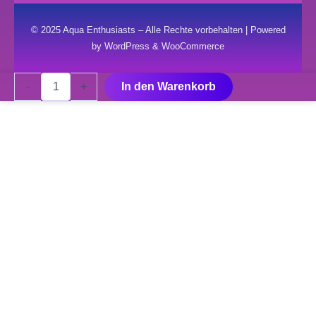
© 2025 Aqua Enthusiasts – Alle Rechte vorbehalten | Powered
by WordPress & WooCommerce
Schlauchadapter
-
+
In den Warenkorb
EX
400/600/800
Plus
Menge