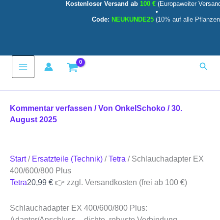
Kostenloser Versand ab
100 €
(Europaweiter Versan
Schlauchadapter
Zum
•
EX
Inhalt
Code:
NEUKUNDE25
(10% auf alle Pflanzen
400/600/800
springen
Plus
Menge
Main
Such
Menu
Kommentar verfassen
/ Von
OnkelSchoko
/
30.
August 2025
Start
/
Ersatzteile (Technik)
/
Tetra
/ Schlauchadapter EX
400/600/800 Plus
Tetra
20,99
€
👉 zzgl. Versandkosten (frei ab 100 €)
Schlauchadapter EX 400/600/800 Plus:
Adapter/Anschluss – dichte, robuste Verbindung.