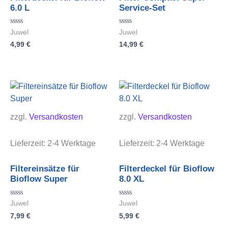
6.0 L
Service-Set
Bewertet
Bewertet
Juwel
Juwel
mit
mit
4,99
€
14,99
€
0
0
von
von
5
5
zzgl.
Versandkosten
zzgl.
Versandkosten
Lieferzeit:
2-4 Werktage
Lieferzeit:
2-4 Werktage
Filtereinsätze für
Filterdeckel für Bioflow
Bioflow Super
8.0 XL
Bewertet
Bewertet
Juwel
Juwel
mit
mit
7,99
€
5,99
€
0
0
von
von