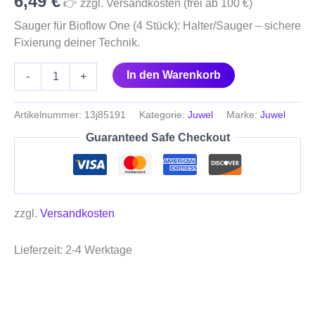
6,49
€
👉 zzgl. Versandkosten (frei ab 100 €)
Sauger für Bioflow One (4 Stück): Halter/Sauger – sichere
Fixierung deiner Technik.
In den Warenkorb
-
+
Artikelnummer:
13j85191
Kategorie:
Juwel
Marke:
Juwel
Guaranteed Safe Checkout
zzgl.
Versandkosten
Lieferzeit:
2-4 Werktage