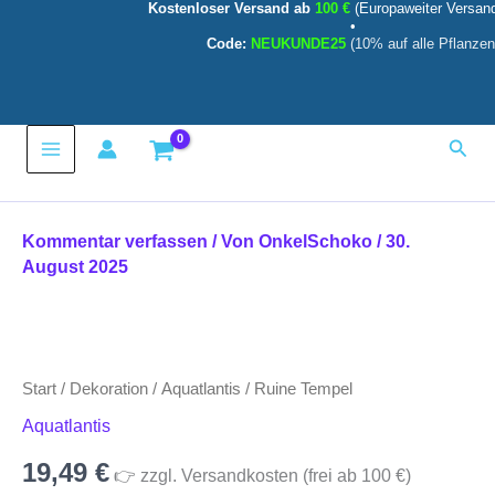
Kostenloser Versand ab
100 €
(Europaweiter Versan
Zum
•
Inhalt
Code:
NEUKUNDE25
(10% auf alle Pflanzen
springen
Main
Such
Menu
Kommentar verfassen
/ Von
OnkelSchoko
/
30.
August 2025
Ruine
Tempel
Menge
Start
/
Dekoration
/
Aquatlantis
/ Ruine Tempel
Aquatlantis
19,49
€
👉 zzgl. Versandkosten (frei ab 100 €)