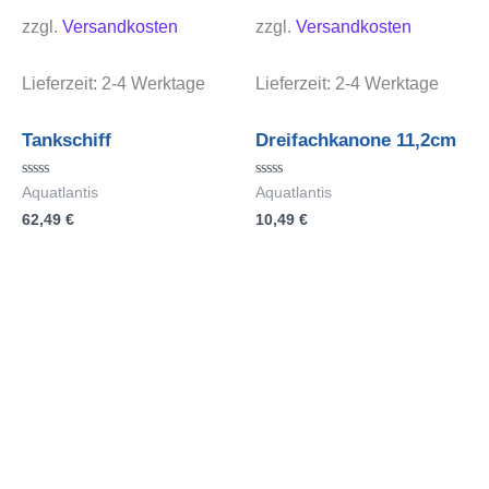
zzgl.
Versandkosten
zzgl.
Versandkosten
Lieferzeit:
2-4 Werktage
Lieferzeit:
2-4 Werktage
Tankschiff
Dreifachkanone 11,2cm
Bewertet
Bewertet
Aquatlantis
Aquatlantis
mit
mit
62,49
€
10,49
€
0
0
von
von
5
5