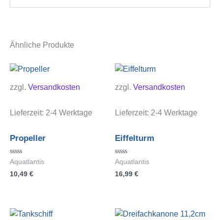
Ähnliche Produkte
zzgl.
Versandkosten
zzgl.
Versandkosten
Lieferzeit:
2-4 Werktage
Lieferzeit:
2-4 Werktage
Propeller
Eiffelturm
Bewertet
Bewertet
Aquatlantis
Aquatlantis
mit
mit
10,49
€
16,99
€
0
0
von
von
5
5