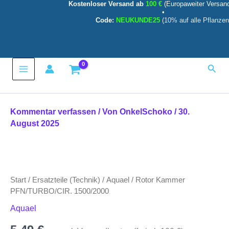
Kostenloser Versand ab
100 €
(Europaweiter Versan
Zum
•
Inhalt
Code:
NEUKUNDE25
(10% auf alle Pflanzen
springen
Main
Such
Menu
Kommentar verfassen
/ Von
OnkelSchoko
/
30.
August 2025
Start
/
Ersatzteile (Technik)
/
Aquael
/ Rotor Kammer
PFN/TURBO/CIR. 1500/2000
Aquael