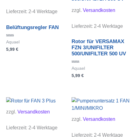
zzgl.
Versandkosten
Lieferzeit:
2-4 Werktage
Lieferzeit:
2-4 Werktage
Belüftungsregler FAN
Rotor für VERSAMAX
Bewertet
Aquael
mit
FZN 3/UNIFILTER
5,99
€
0
500/UNIFILTER 500 UV
von
5
Bewertet
Aquael
mit
5,99
€
0
von
5
zzgl.
Versandkosten
zzgl.
Versandkosten
Lieferzeit:
2-4 Werktage
Lieferzeit:
2-4 Werktage