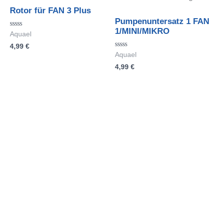
Rotor für FAN 3 Plus
Pumpenuntersatz 1 FAN
1/MINI/MIKRO
Bewertet
Aquael
mit
4,99
€
0
von
Bewertet
Aquael
5
mit
4,99
€
0
von
5