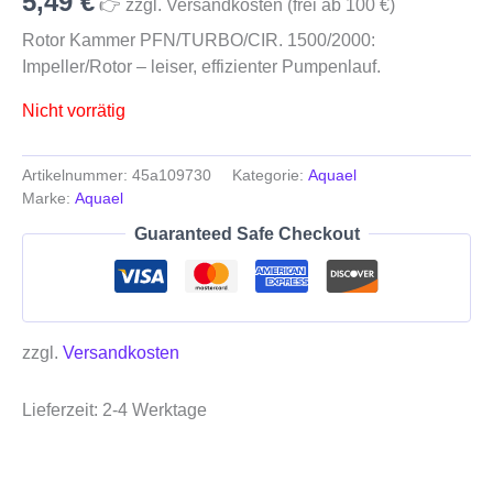
5,49
€
👉 zzgl. Versandkosten (frei ab 100 €)
Rotor Kammer PFN/TURBO/CIR. 1500/2000:
Impeller/Rotor – leiser, effizienter Pumpenlauf.
Nicht vorrätig
Artikelnummer:
45a109730
Kategorie:
Aquael
Marke:
Aquael
Guaranteed Safe Checkout
zzgl.
Versandkosten
Lieferzeit:
2-4 Werktage