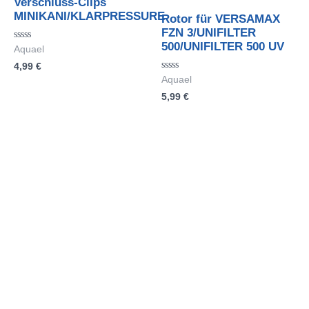
Verschluss-Clips
MINIKANI/KLARPRESSURE
Rotor für VERSAMAX
FZN 3/UNIFILTER
500/UNIFILTER 500 UV
Bewertet
Aquael
mit
4,99
€
0
von
Bewertet
Aquael
5
mit
5,99
€
0
von
5