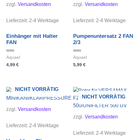
zzgl.
Versandkosten
zzgl.
Versandkosten
Lieferzeit:
2-4 Werktage
Lieferzeit:
2-4 Werktage
Einhänger mit Halter
Pumpenuntersatz 2 FAN
FAN
2/3
Bewertet
Bewertet
Aquael
Aquael
mit
mit
4,99
€
5,99
€
0
0
von
von
5
5
NICHT VORRÄTIG
NICHT VORRÄTIG
zzgl.
Versandkosten
zzgl.
Versandkosten
Lieferzeit:
2-4 Werktage
Lieferzeit:
2-4 Werktage