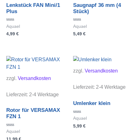
Lenkstück FAN Mini/1
Saugnapf 36 mm (4
Plus
Stück)
Bewertet
Bewertet
Aquael
Aquael
mit
mit
4,99
€
5,49
€
0
0
von
von
5
5
zzgl.
Versandkosten
zzgl.
Versandkosten
Lieferzeit:
2-4 Werktage
Lieferzeit:
2-4 Werktage
Umlenker klein
Rotor für VERSAMAX
FZN 1
Bewertet
Aquael
mit
5,99
€
0
von
Bewertet
Aquael
5
mit
11,99
€
0