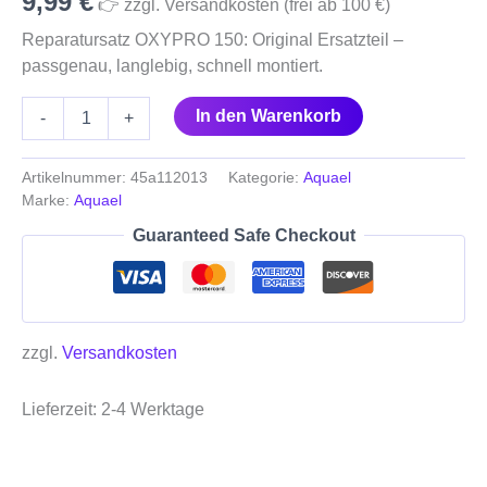
9,99
€
👉 zzgl. Versandkosten (frei ab 100 €)
Reparatursatz OXYPRO 150: Original Ersatzteil –
passgenau, langlebig, schnell montiert.
In den Warenkorb
-
+
Artikelnummer:
45a112013
Kategorie:
Aquael
Marke:
Aquael
Guaranteed Safe Checkout
zzgl.
Versandkosten
Lieferzeit:
2-4 Werktage