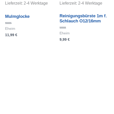
Lieferzeit:
2-4 Werktage
Lieferzeit:
2-4 Werktage
Reinigungsbürste 1m f.
Mulmglocke
Schlauch O12/16mm
Bewertet
Eheim
mit
Bewertet
Eheim
11,99
€
0
mit
von
9,99
€
0
5
von
5