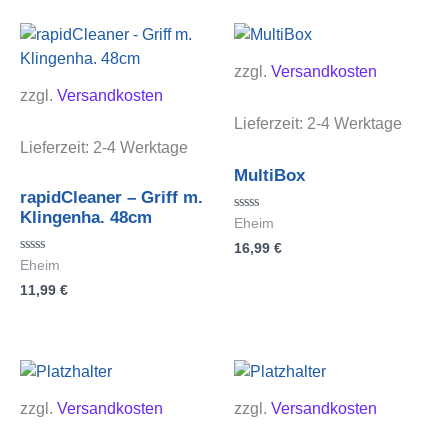
zzgl.
Versandkosten
zzgl.
Versandkosten
Lieferzeit:
2-4 Werktage
Lieferzeit:
2-4 Werktage
MultiBox
rapidCleaner – Griff m.
Klingenha. 48cm
Bewertet
Eheim
mit
16,99
€
0
von
Bewertet
Eheim
5
mit
11,99
€
0
von
5
zzgl.
Versandkosten
zzgl.
Versandkosten