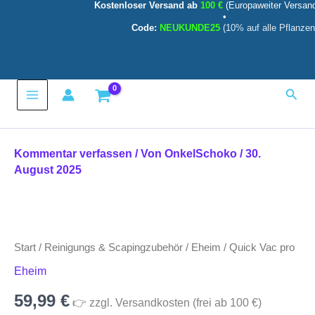
Kostenloser Versand ab
100 €
(Europaweiter Versan
Menge
Zum
•
Inhalt
Code:
NEUKUNDE25
(10% auf alle Pflanzen
springen
Main
Such
Menu
Kommentar verfassen
/ Von
OnkelSchoko
/
30.
August 2025
Quick
Vac
pro
Start
/
Reinigungs & Scapingzubehör
/
Eheim
/ Quick Vac pro
Menge
Eheim
59,99
€
👉 zzgl. Versandkosten (frei ab 100 €)