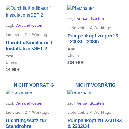
zzgl.
Versandkosten
zzgl.
Versandkosten
Lieferzeit:
2-4 Werktage
Lieferzeit:
2-4 Werktage
Pumpenkopf zu prof.3
1200XL (2080)
Durchflußindikator f.
InstallationsSET 2
Bewertet
Eheim
mit
Bewertet
234,99
€
Eheim
0
mit
von
14,99
€
0
5
von
5
NICHT VORRÄTIG
NICHT VORRÄTIG
zzgl.
Versandkosten
zzgl.
Versandkosten
Lieferzeit:
2-4 Werktage
Lieferzeit:
2-4 Werktage
Dichtungssatz für
Pumpenkopf zu 2231/33
Standrohre
& 2232/34