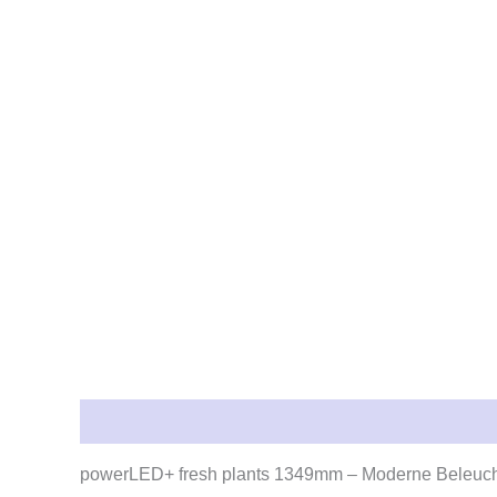
Beschreibung
Rezensionen (0)
powerLED+ fresh plants 1349mm – Moderne Beleucht