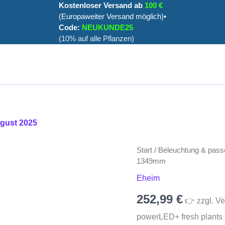
Kostenloser Versand ab
100 €
(Europaweiter Versand möglich)•
Code:
NEUKUNDE25
(10% auf alle Pflanzen)
ugust 2025
powerLED+
Start
/
Beleuchtung & pass
fresh
1349mm
plants
Eheim
1349mm
Menge
252,99
€
👉 zzgl. Ve
powerLED+ fresh plants