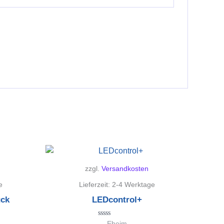
zzgl.
Versandkosten
e
Lieferzeit:
2-4 Werktage
ück
LEDcontrol+
Bewertet
Eheim