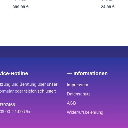
mit
mit
399,99
€
24,99
€
0
0
von
von
5
5
ice-Hotline
— Informationen
tzung und Beratung über unser
Impressum
ormular
oder telefonisch unter:
Datenschutz
AGB
 6707465
09:00–21:00 Uhr
Widerrufsbelehrung