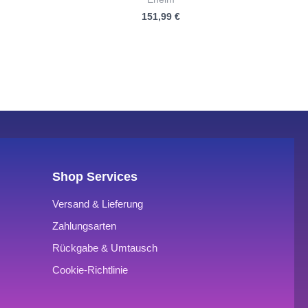
mit
151,99
€
0
von
5
Shop Services
Versand & Lieferung
Zahlungsarten
Rückgabe & Umtausch
Cookie-Richtlinie