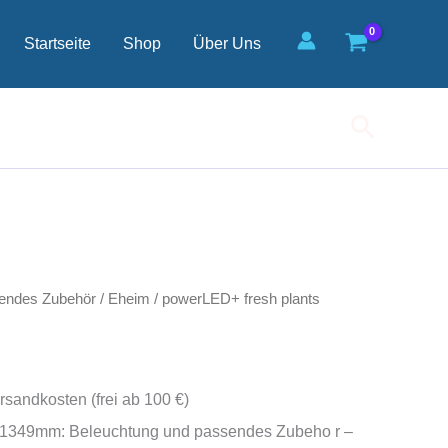
1349mm
Menge
Startseite
Shop
Über Uns
Suchen
endes Zubehör
/
Eheim
/ powerLED+ fresh plants
rsandkosten (frei ab 100 €)
 1349mm: Beleuchtung und passendes Zubeho r –