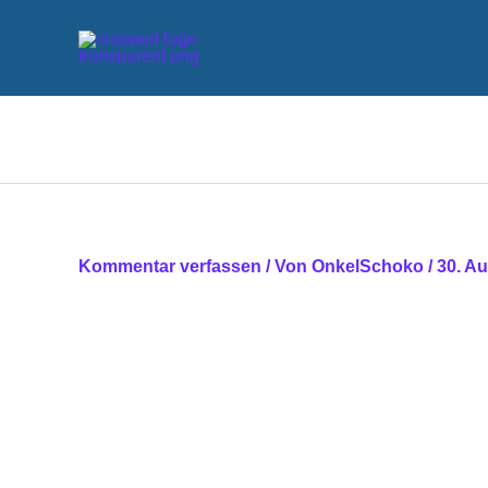
Zum
Inhalt
springen
Kommentar verfassen
/ Von
OnkelSchoko
/
30. A