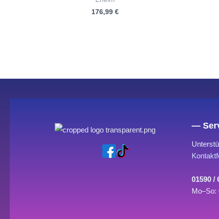
mit
176,99
€
0
von
5
— Serv
Unterstü
Kontaktf
01590 /
Mo–So: 