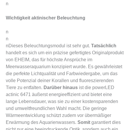
n
Wichtigkeit aktinischer Beleuchtung
n
n
nDieses Beleuchtungsmodul ist sehr gut.
Tatsächlich
handelt es sich um ein präzise gefertigtes Originalprodukt
von EHEIM, das für höchste Ansprüche im
Meerwasseraquarium konzipiert wurde.
Es gewährleistet
die perfekte Lichtqualität und Farbwiedergabe, um das
volle Potenzial deiner Korallen und fluoreszierenden
Tiere zu entfalten.
Darüber hinaus
ist die powerLED
actinic 6471 äußerst energieeffizient und bietet eine
lange Lebensdauer, was sie zu einer kostensparenden
und umweltfreundlichen Wahl macht.
Die geringe
Wärmeentwicklung schützt zudem vor übermäßiger
Erwärmung des Aquarienwassers.
Somit
garantiert dies
nicht nur eine beeindruckende Optik, sondern auch ein