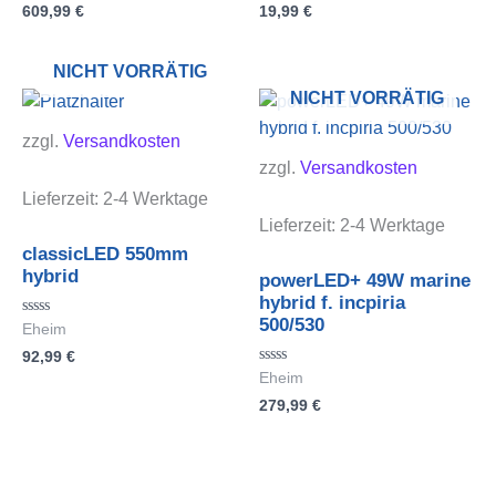
609,99
€
19,99
€
0
0
von
von
5
5
NICHT VORRÄTIG
NICHT VORRÄTIG
zzgl.
Versandkosten
zzgl.
Versandkosten
Lieferzeit:
2-4 Werktage
Lieferzeit:
2-4 Werktage
classicLED 550mm
hybrid
powerLED+ 49W marine
hybrid f. incpiria
500/530
Bewertet
Eheim
mit
92,99
€
0
von
Bewertet
Eheim
5
mit
279,99
€
0
von
5