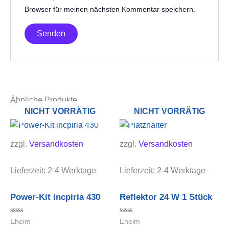
Browser für meinen nächsten Kommentar speichern.
Ähnliche Produkte
NICHT VORRÄTIG
NICHT VORRÄTIG
zzgl.
Versandkosten
zzgl.
Versandkosten
Lieferzeit:
2-4 Werktage
Lieferzeit:
2-4 Werktage
Power-Kit incpiria 430
Reflektor 24 W 1 Stück
Bewertet
Bewertet
Eheim
Eheim
mit
mit