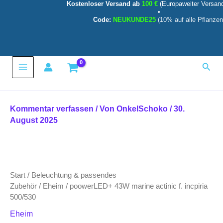
Kostenloser Versand ab
100 €
(Europaweiter Versan
Zum
•
Inhalt
Code:
NEUKUNDE25
(10% auf alle Pflanzen
springen
Main
Such
Menu
Kommentar verfassen
/ Von
OnkelSchoko
/
30.
August 2025
Start
/
Beleuchtung & passendes
Zubehör
/
Eheim
/ poowerLED+ 43W marine actinic f. incpiria
500/530
Eheim