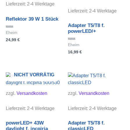
Lieferzeit:
2-4 Werktage
Lieferzeit:
2-4 Werktage
Reflektor 39 W 1 Stück
Adapter T5/T8 f.
powerLED/+
Bewertet
Eheim
mit
24,99
€
0
von
Bewertet
Eheim
5
mit
16,99
€
0
von
5
NICHT VORRÄTIG
zzgl.
Versandkosten
zzgl.
Versandkosten
Lieferzeit:
2-4 Werktage
Lieferzeit:
2-4 Werktage
powerLED+ 43W
Adapter T5/T8 f.
daylight f. incpiria
classicLED