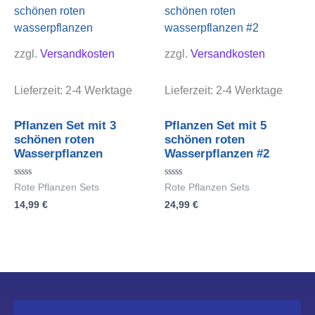
zzgl.
Versandkosten
zzgl.
Versandkosten
Lieferzeit:
2-4 Werktage
Lieferzeit:
2-4 Werktage
Pflanzen Set mit 3
Pflanzen Set mit 5
schönen roten
schönen roten
Wasserpflanzen
Wasserpflanzen #2
Bewertet
Bewertet
Rote Pflanzen Sets
Rote Pflanzen Sets
mit
mit
14,99
€
24,99
€
0
0
von
von
5
5