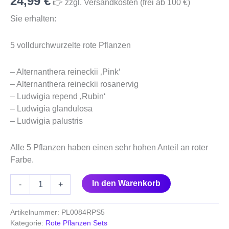
24,99
€
👉 zzgl. Versandkosten (frei ab 100 €)
Menge
Sie erhalten:
5 volldurchwurzelte rote Pflanzen
– Alternanthera reineckii ‚Pink‘
– Alternanthera reineckii rosanervig
– Ludwigia repend ‚Rubin‘
– Ludwigia glandulosa
– Ludwigia palustris
Alle 5 Pflanzen haben einen sehr hohen Anteil an roter
Farbe.
In den Warenkorb
-
+
Artikelnummer:
PL0084RPS5
Kategorie:
Rote Pflanzen Sets