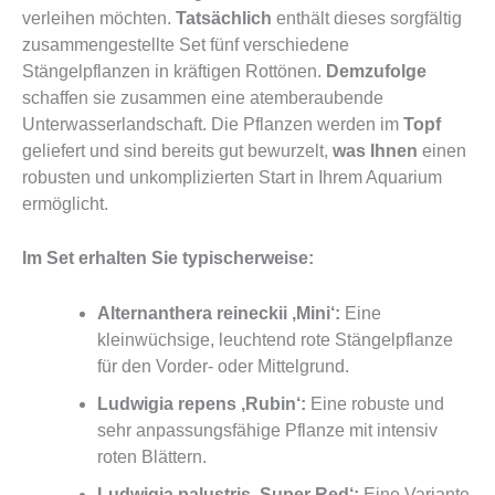
verleihen möchten.
Tatsächlich
enthält dieses sorgfältig
zusammengestellte Set fünf verschiedene
Stängelpflanzen in kräftigen Rottönen.
Demzufolge
schaffen sie zusammen eine atemberaubende
Unterwasserlandschaft. Die Pflanzen werden im
Topf
geliefert und sind bereits gut bewurzelt,
was Ihnen
einen
robusten und unkomplizierten Start in Ihrem Aquarium
ermöglicht.
Im Set erhalten Sie typischerweise:
Alternanthera reineckii ‚Mini‘:
Eine
kleinwüchsige, leuchtend rote Stängelpflanze
für den Vorder- oder Mittelgrund.
Ludwigia repens ‚Rubin‘:
Eine robuste und
sehr anpassungsfähige Pflanze mit intensiv
roten Blättern.
Ludwigia palustris ‚Super Red‘:
Eine Variante