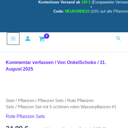
Kostenloser Versand ab
100 €
(Europaweiter Versan
5
Zum
•
schönen
Inhalt
Code:
NEUKUNDE25
(10% auf alle Pflanzen
roten
springen
Wasserpflanzen
#1
Menge
Main
Such
Menu
Kommentar verfassen
/ Von
OnkelSchoko
/
31.
August 2025
Pflanzen
Set
mit
Start
/
Pflanzen
/
Pflanzen Sets
/
Rote Pflanzen
5
schönen
Sets
/ Pflanzen Set mit 5 schönen roten Wasserpflanzen #1
roten
Rote Pflanzen Sets
Wasserpflanzen
#1