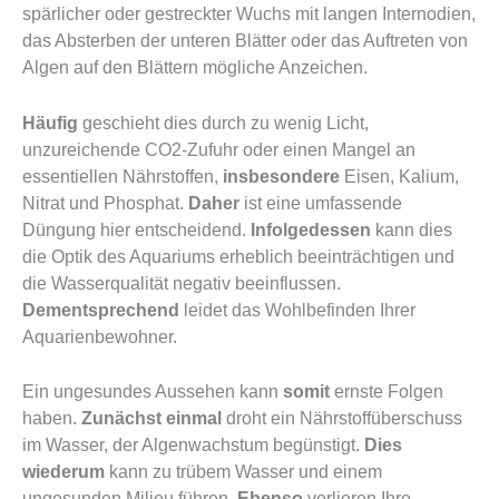
spärlicher oder gestreckter Wuchs mit langen Internodien,
das Absterben der unteren Blätter oder das Auftreten von
Algen auf den Blättern mögliche Anzeichen.
Häufig
geschieht dies durch zu wenig Licht,
unzureichende CO2-Zufuhr oder einen Mangel an
essentiellen Nährstoffen,
insbesondere
Eisen, Kalium,
Nitrat und Phosphat.
Daher
ist eine umfassende
Düngung hier entscheidend.
Infolgedessen
kann dies
die Optik des Aquariums erheblich beeinträchtigen und
die Wasserqualität negativ beeinflussen.
Dementsprechend
leidet das Wohlbefinden Ihrer
Aquarienbewohner.
Ein ungesundes Aussehen kann
somit
ernste Folgen
haben.
Zunächst einmal
droht ein Nährstoffüberschuss
im Wasser, der Algenwachstum begünstigt.
Dies
wiederum
kann zu trübem Wasser und einem
ungesunden Milieu führen.
Ebenso
verlieren Ihre