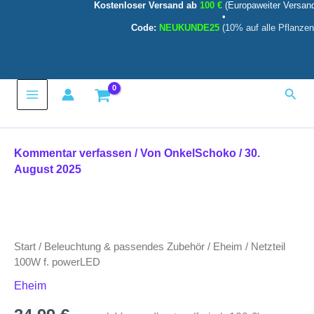
Kostenloser Versand ab
100 €
(Europaweiter Versan
powerLED
Zum
•
Menge
Inhalt
Code:
NEUKUNDE25
(10% auf alle Pflanzen
springen
Main
Such
Menu
Kommentar verfassen
/ Von
OnkelSchoko
/
30.
August 2025
Netzteil
100W
f.
Start
/
Beleuchtung & passendes Zubehör
/
Eheim
/ Netzteil
powerLED
Menge
100W f. powerLED
Eheim