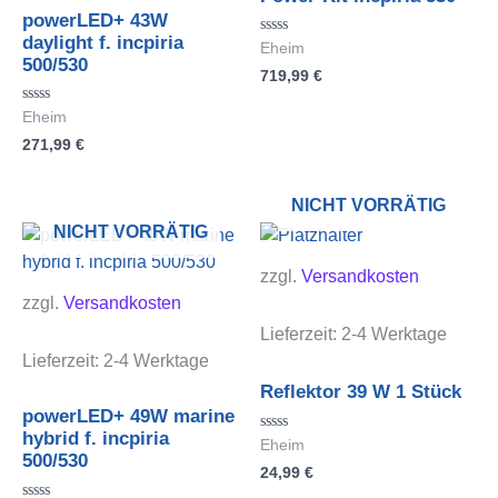
powerLED+ 43W
daylight f. incpiria
Bewertet
Eheim
mit
500/530
719,99
€
0
von
5
Bewertet
Eheim
mit
271,99
€
0
von
5
NICHT VORRÄTIG
NICHT VORRÄTIG
zzgl.
Versandkosten
zzgl.
Versandkosten
Lieferzeit:
2-4 Werktage
Lieferzeit:
2-4 Werktage
Reflektor 39 W 1 Stück
powerLED+ 49W marine
hybrid f. incpiria
Bewertet
Eheim
mit
500/530
24,99
€
0
von