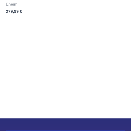
5
Bewertet
Eheim
mit
279,99
€
0
von
5