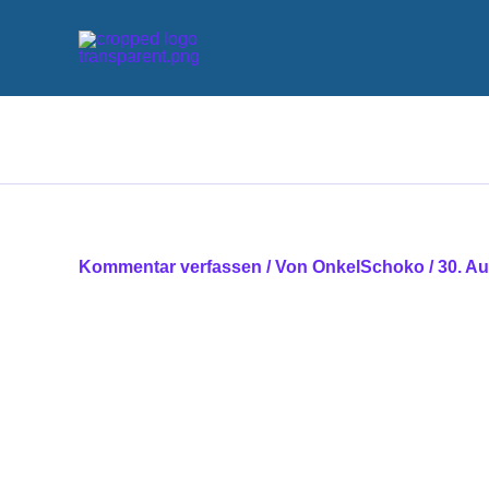
Zum
Inhalt
springen
Kommentar verfassen
/ Von
OnkelSchoko
/
30. A