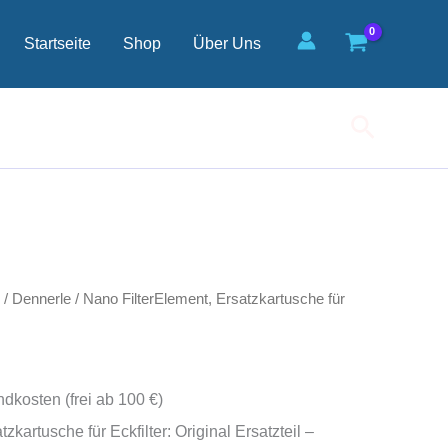
für
Eckfilter
Startseite
Shop
Über Uns
Menge
Suchen
/
Dennerle
/ Nano FilterElement, Ersatzkartusche für
ndkosten (frei ab 100 €)
zkartusche für Eckfilter: Original Ersatzteil –