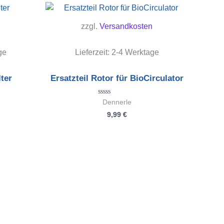
zzgl.
Versandkosten
ge
Lieferzeit:
2-4 Werktage
lter
Ersatzteil Rotor für BioCirculator
Bewertet
Dennerle
mit
9,99
€
0
von
5