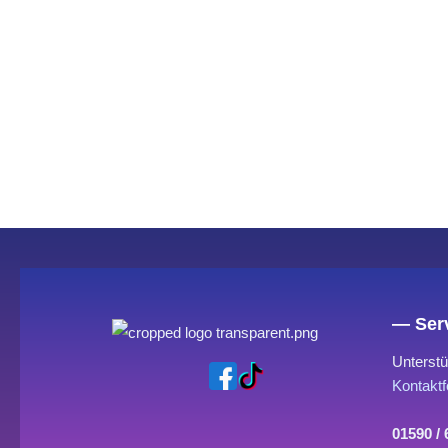
— Serv
Unterstü
Kontaktf
01590 /