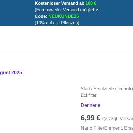
Kostenloser Versand ab
100 €
(Europaweiter Versand möglich)•
Code:
NEUKUNDE25
(10% auf alle Pflanzen)
ugust 2025
Nano
Start
/
Ersatzteile (Technik)
FilterElement,
Eckfilter
Ersatzkartusche
Dennerle
für
Eckfilter
6,99
€
Menge
👉 zzgl. Versa
Nano FilterElement, Ersat