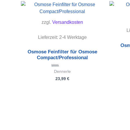
zzgl.
Versandkosten
L
Lieferzeit:
2-4 Werktage
Osm
Osmose Feinfilter für Osmose
Compact/Professional
Bewertet
Dennerle
mit
23,99
€
0
von
5