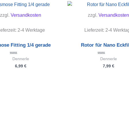
zzgl.
Versandkosten
zzgl.
Versandkosten
ieferzeit:
2-4 Werktage
Lieferzeit:
2-4 Werkta
ose Fitting 1/4 gerade
Rotor für Nano Eckfi
Bewertet
Bewertet
Dennerle
Dennerle
mit
mit
6,99
€
7,99
€
0
0
von
von
5
5