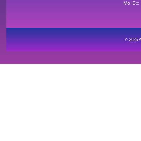
Mo–So: 
© 2025 A
0
0
Warenkorb
Dein Warenkorb ist leer
Zurück zum Shop