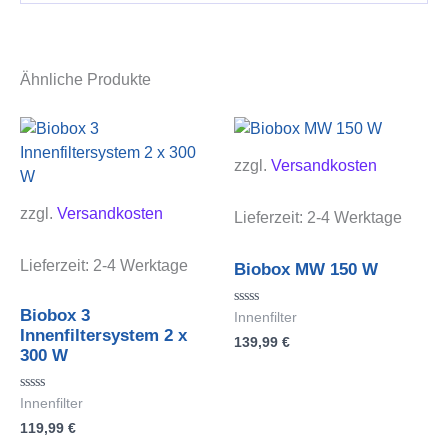
Ähnliche Produkte
zzgl.
Versandkosten
zzgl.
Versandkosten
Lieferzeit:
2-4 Werktage
Lieferzeit:
2-4 Werktage
Biobox MW 150 W
Biobox 3
Bewertet
Innenfilter
mit
Innenfiltersystem 2 x
139,99
€
0
300 W
von
5
Bewertet
Innenfilter
mit
119,99
€
0
von