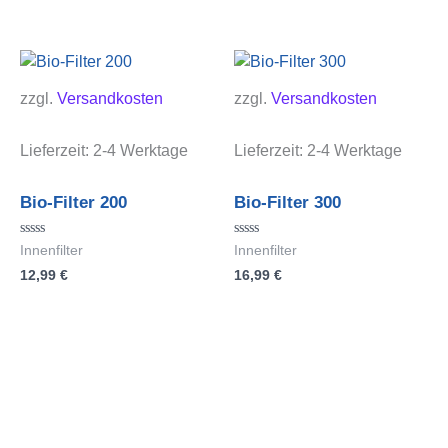
5
zzgl.
Versandkosten
zzgl.
Versandkosten
Lieferzeit:
2-4 Werktage
Lieferzeit:
2-4 Werktage
Bio-Filter 200
Bio-Filter 300
Bewertet
Bewertet
Innenfilter
Innenfilter
mit
mit
12,99
€
16,99
€
0
0
von
von
5
5