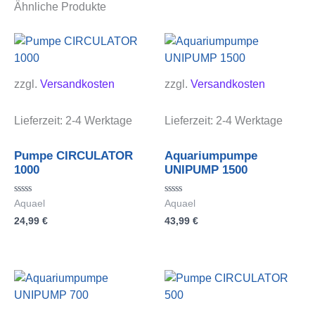
Ähnliche Produkte
zzgl.
Versandkosten
zzgl.
Versandkosten
Lieferzeit:
2-4 Werktage
Lieferzeit:
2-4 Werktage
Pumpe CIRCULATOR
Aquariumpumpe
1000
UNIPUMP 1500
Bewertet
Bewertet
Aquael
Aquael
mit
mit
24,99
€
43,99
€
0
0
von
von
5
5