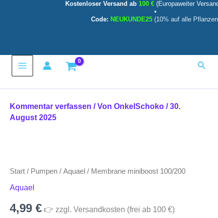
Kostenloser Versand ab
100 €
(Europaweiter Versan
Menge
Zum
•
Inhalt
Code:
NEUKUNDE25
(10% auf alle Pflanzen
springen
Main
Such
Menu
Kommentar verfassen
/ Von
OnkelSchoko
/
30.
August 2025
Membrane
miniboost
100/200
Start
/
Pumpen
/
Aquael
/ Membrane miniboost 100/200
Menge
Aquael
4,99
€
👉 zzgl. Versandkosten (frei ab 100 €)