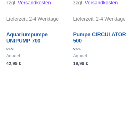
zzgl.
Versandkosten
zzgl.
Versandkosten
Lieferzeit:
2-4 Werktage
Lieferzeit:
2-4 Werktage
Aquariumpumpe
Pumpe CIRCULATOR
UNIPUMP 700
500
Bewertet
Bewertet
Aquael
Aquael
mit
mit
42,99
€
19,99
€
0
0
von
von
5
5