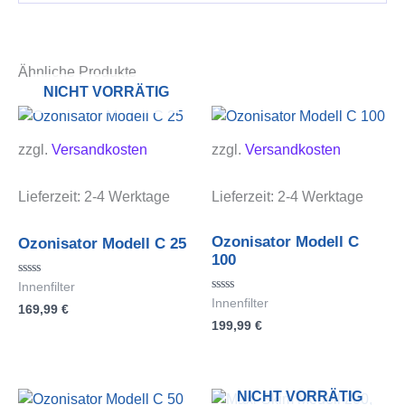
Ähnliche Produkte
NICHT VORRÄTIG
zzgl.
Versandkosten
zzgl.
Versandkosten
Lieferzeit:
2-4 Werktage
Lieferzeit:
2-4 Werktage
Ozonisator Modell C
Ozonisator Modell C 25
100
Bewertet
Innenfilter
mit
Bewertet
Innenfilter
169,99
€
0
mit
von
199,99
€
0
5
von
5
NICHT VORRÄTIG