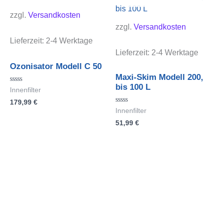
zzgl.
Versandkosten
zzgl.
Versandkosten
Lieferzeit:
2-4 Werktage
Lieferzeit:
2-4 Werktage
Ozonisator Modell C 50
Maxi-Skim Modell 200,
bis 100 L
Bewertet
Innenfilter
mit
179,99
€
0
von
Bewertet
Innenfilter
5
mit
51,99
€
0
von
5