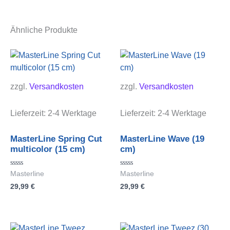
Ähnliche Produkte
zzgl.
Versandkosten
zzgl.
Versandkosten
Lieferzeit:
2-4 Werktage
Lieferzeit:
2-4 Werktage
MasterLine Spring Cut
MasterLine Wave (19
multicolor (15 cm)
cm)
Bewertet
Bewertet
Masterline
Masterline
mit
mit
29,99
€
29,99
€
0
0
von
von
5
5