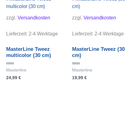
zzgl.
Versandkosten
zzgl.
Versandkosten
Lieferzeit:
2-4 Werktage
Lieferzeit:
2-4 Werktage
MasterLine Tweez
MasterLine Tweez (30
multicolor (30 cm)
cm)
Bewertet
Bewertet
Masterline
Masterline
mit
mit
24,99
€
19,99
€
0
0
von
von
5
5