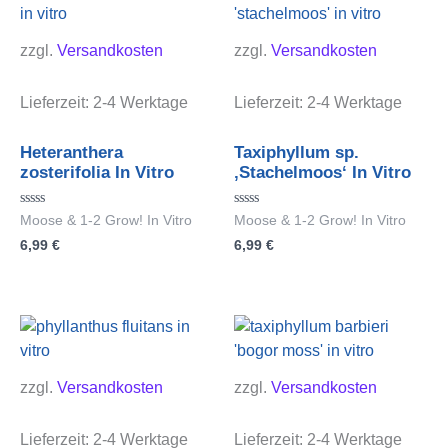
zzgl.
Versandkosten
zzgl.
Versandkosten
Lieferzeit:
2-4 Werktage
Lieferzeit:
2-4 Werktage
Heteranthera
Taxiphyllum sp.
zosterifolia In Vitro
‚Stachelmoos‘ In Vitro
Bewertet
Bewertet
Moose & 1-2 Grow! In Vitro
Moose & 1-2 Grow! In Vitro
mit
mit
6,99
€
6,99
€
0
0
von
von
5
5
zzgl.
Versandkosten
zzgl.
Versandkosten
Lieferzeit:
2-4 Werktage
Lieferzeit:
2-4 Werktage