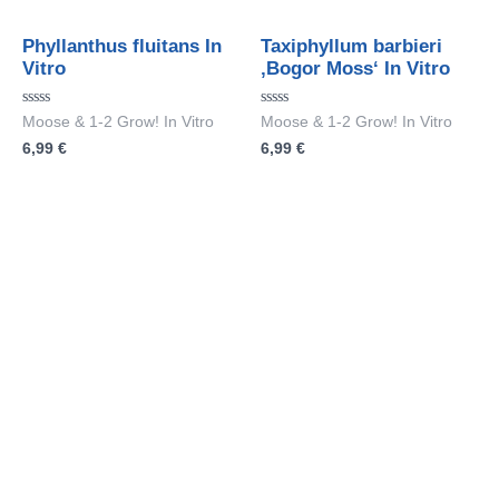
Phyllanthus fluitans In
Taxiphyllum barbieri
Vitro
‚Bogor Moss‘ In Vitro
Bewertet
Bewertet
Moose & 1-2 Grow! In Vitro
Moose & 1-2 Grow! In Vitro
mit
mit
6,99
€
6,99
€
0
0
von
von
5
5