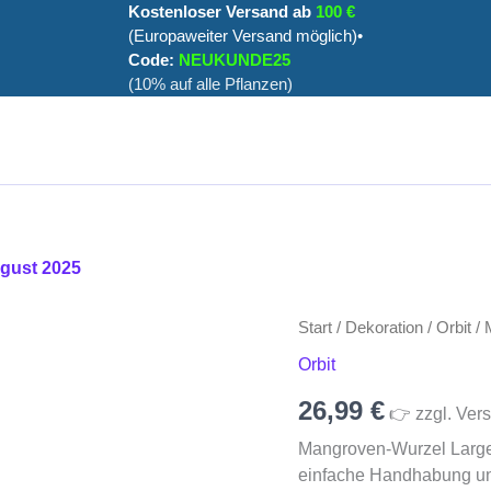
Kostenloser Versand ab
100 €
(Europaweiter Versand möglich)•
Code:
NEUKUNDE25
(10% auf alle Pflanzen)
ugust 2025
Mangroven-
Start
/
Dekoration
/
Orbit
/ 
Wurzel
Orbit
Large
(35-
26,99
€
👉 zzgl. Vers
60
cm)
Mangroven-Wurzel Large 
Menge
einfache Handhabung und