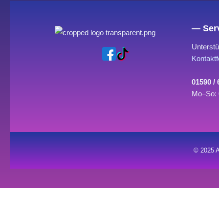
— Serv
Unterstü
Kontaktf
01590 /
Mo–So: 
© 2025 A
0