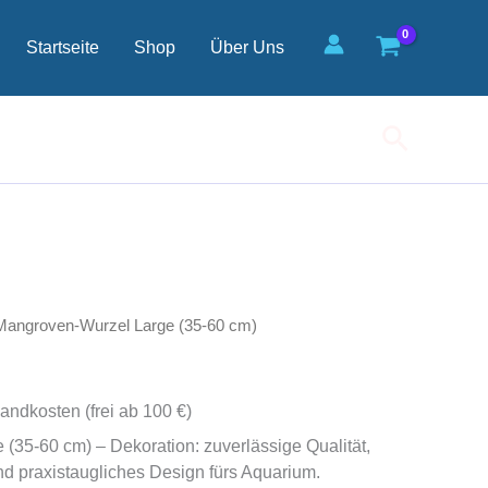
(35-
60
Startseite
Shop
Über Uns
cm)
Menge
Suchen
Mangroven-Wurzel Large (35-60 cm)
andkosten (frei ab 100 €)
(35-60 cm) – Dekoration: zuverlässige Qualität,
 praxistaugliches Design fürs Aquarium.