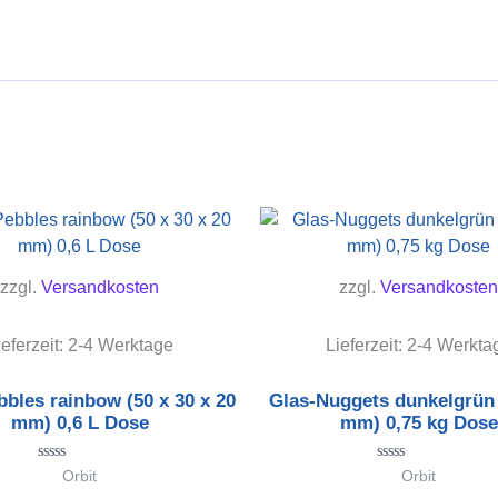
zzgl.
Versandkosten
zzgl.
Versandkosten
ieferzeit:
2-4 Werktage
Lieferzeit:
2-4 Werkta
bles rainbow (50 x 30 x 20
Glas-Nuggets dunkelgrün 
mm) 0,6 L Dose
mm) 0,75 kg Dose
Bewertet
Bewertet
Orbit
Orbit
mit
mit