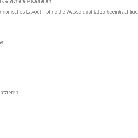
k & sichere Materialien
armonisches Layout – ohne die Wasserqualität zu beeinträchtige
en
atzieren.