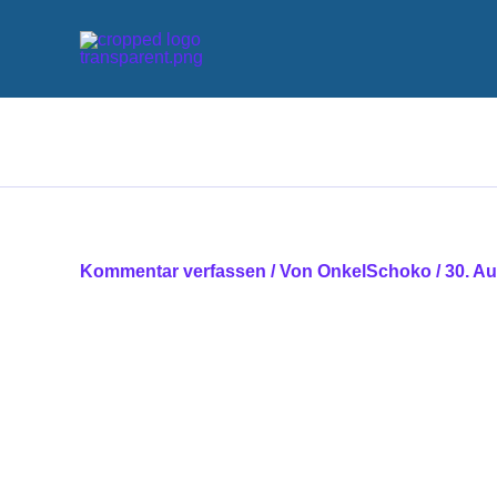
Zum
Inhalt
springen
Kommentar verfassen
/ Von
OnkelSchoko
/
30. A