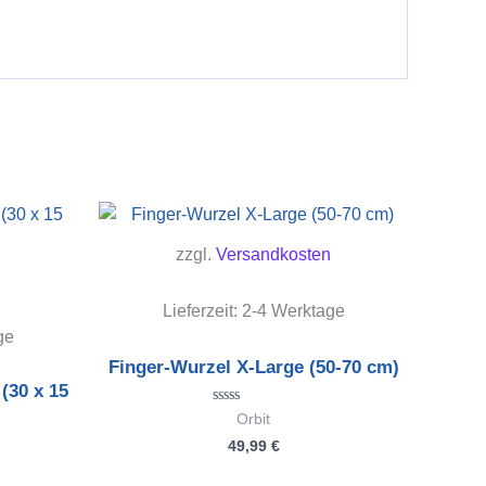
zzgl.
Versandkosten
Lieferzeit:
2-4 Werktage
ge
Finger-Wurzel X-Large (50-70 cm)
(30 x 15
Bewertet
Orbit
mit
49,99
€
0
von
5