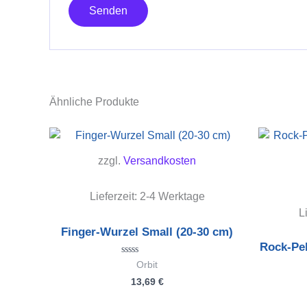
Ähnliche Produkte
zzgl.
Versandkosten
Lieferzeit:
2-4 Werktage
L
Finger-Wurzel Small (20-30 cm)
Rock-Peb
Bewertet
Orbit
mit
13,69
€
0
von
5