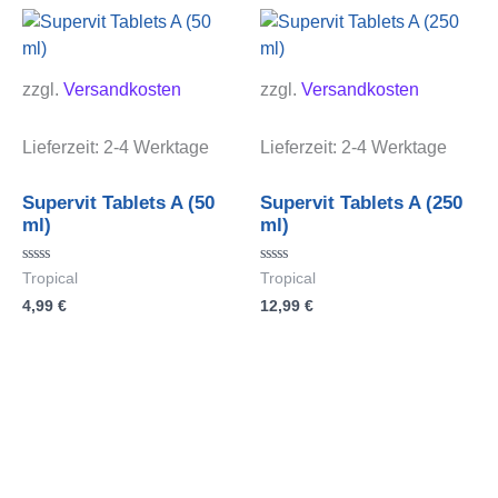
zzgl.
Versandkosten
zzgl.
Versandkosten
Lieferzeit:
2-4 Werktage
Lieferzeit:
2-4 Werktage
Supervit Tablets A (50
Supervit Tablets A (250
ml)
ml)
Bewertet
Bewertet
Tropical
Tropical
mit
mit
4,99
€
12,99
€
0
0
von
von
5
5