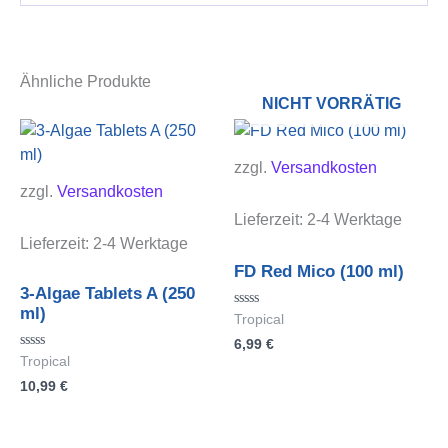
Ähnliche Produkte
NICHT VORRÄTIG
zzgl.
Versandkosten
zzgl.
Versandkosten
Lieferzeit:
2-4 Werktage
Lieferzeit:
2-4 Werktage
FD Red Mico (100 ml)
3-Algae Tablets A (250
ml)
Bewertet
Tropical
mit
6,99
€
0
von
Bewertet
Tropical
5
mit
10,99
€
0
von
5