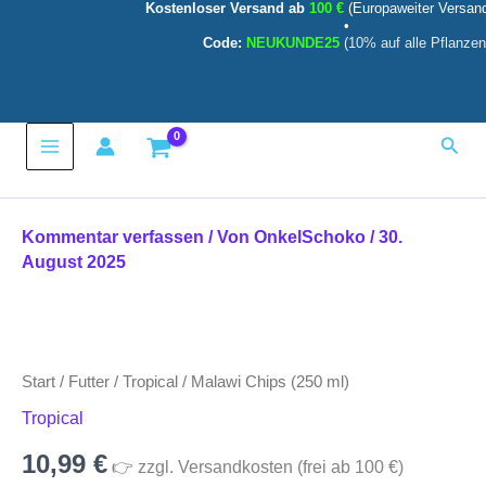
Kostenloser Versand ab
100 €
(Europaweiter Versan
ml)
Zum
•
Menge
Inhalt
Code:
NEUKUNDE25
(10% auf alle Pflanzen
springen
Main
Such
Menu
Kommentar verfassen
/ Von
OnkelSchoko
/
30.
August 2025
Malawi
Chips
(250
Start
/
Futter
/
Tropical
/ Malawi Chips (250 ml)
ml)
Menge
Tropical
10,99
€
👉 zzgl. Versandkosten (frei ab 100 €)