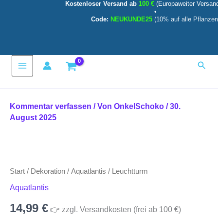
Kostenloser Versand ab
100 €
(Europaweiter Versan
Zum
•
Inhalt
Code:
NEUKUNDE25
(10% auf alle Pflanzen
springen
Main
Such
Menu
Kommentar verfassen
/ Von
OnkelSchoko
/
30.
August 2025
Leuchtturm
Menge
Start
/
Dekoration
/
Aquatlantis
/ Leuchtturm
Aquatlantis
14,99
€
👉 zzgl. Versandkosten (frei ab 100 €)