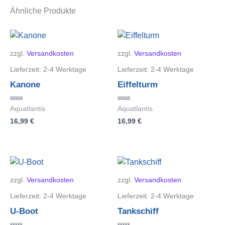
Ähnliche Produkte
zzgl.
Versandkosten
zzgl.
Versandkosten
Lieferzeit:
2-4 Werktage
Lieferzeit:
2-4 Werktage
Kanone
Eiffelturm
Bewertet
Bewertet
Aquatlantis
Aquatlantis
mit
mit
16,99
€
16,99
€
0
0
von
von
5
5
zzgl.
Versandkosten
zzgl.
Versandkosten
Lieferzeit:
2-4 Werktage
Lieferzeit:
2-4 Werktage
U-Boot
Tankschiff