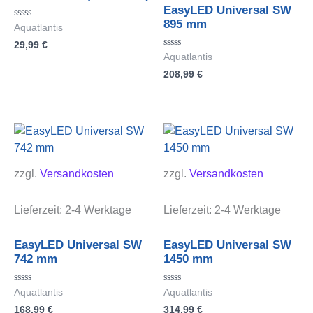
EasyLED Universal SW
895 mm
Bewertet
Aquatlantis
mit
29,99
€
0
von
Bewertet
Aquatlantis
5
mit
208,99
€
0
von
5
zzgl.
Versandkosten
zzgl.
Versandkosten
Lieferzeit:
2-4 Werktage
Lieferzeit:
2-4 Werktage
EasyLED Universal SW
EasyLED Universal SW
742 mm
1450 mm
Bewertet
Bewertet
Aquatlantis
Aquatlantis
mit
mit
168,99
€
314,99
€
0
0