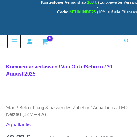
Kostenloser Versand ab
100 €
(Europaweiter Versan
Zum
•
Inhalt
Code:
NEUKUNDE25
(10% auf alle Pflanzen
springen
Main
Such
Menu
Kommentar verfassen
/ Von
OnkelSchoko
/
30.
August 2025
Start
/
Beleuchtung & passendes Zubehör
/
Aquatlantis
/ LED
Netzteil (12 V – 4 A)
Aquatlantis