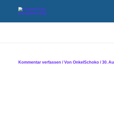
Zum
Inhalt
springen
Kommentar verfassen
/ Von
OnkelSchoko
/
30. A