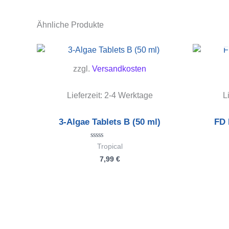
Ähnliche Produkte
zzgl.
Versandkosten
Lieferzeit:
2-4 Werktage
L
3-Algae Tablets B (50 ml)
FD 
Bewertet
Tropical
mit
7,99
€
0
von
5