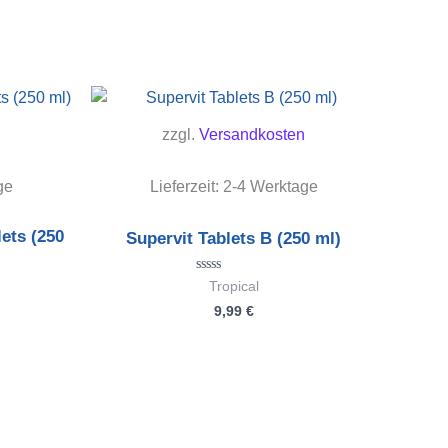
zzgl.
Versandkosten
ge
Lieferzeit:
2-4 Werktage
lets (250
Supervit Tablets B (250 ml)
Bewertet
Tropical
mit
9,99
€
0
von
5