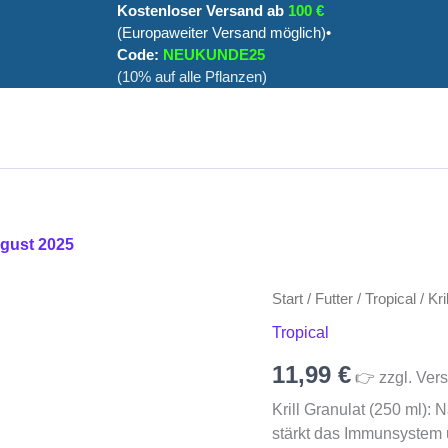
Kostenloser Versand ab
100 €
(Europaweiter Versand möglich)•
Code:
NEUKUNDE25
(10% auf alle Pflanzen)
ugust 2025
Start
/
Futter
/
Tropical
/ Kri
Tropical
11,99
€
👉 zzgl. Vers
Krill Granulat (250 ml): 
stärkt das Immunsystem u