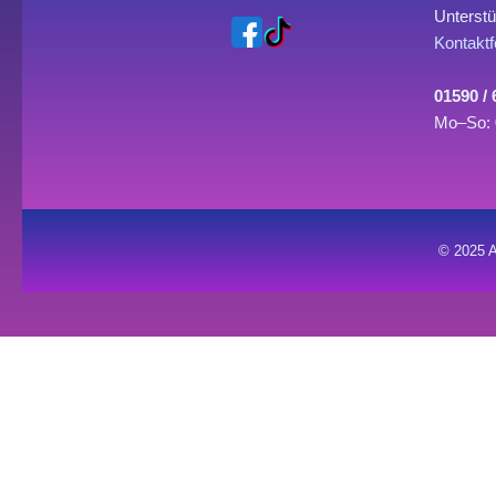
Unterstü
Kontaktf
01590 /
Mo–So: 
© 2025 A
0
0