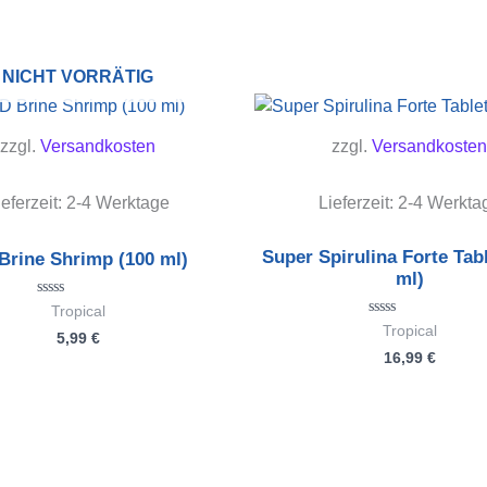
NICHT VORRÄTIG
zzgl.
Versandkosten
zzgl.
Versandkosten
ieferzeit:
2-4 Werktage
Lieferzeit:
2-4 Werkta
Super Spirulina Forte Tab
Brine Shrimp (100 ml)
ml)
Bewertet
Tropical
mit
Bewertet
Tropical
5,99
€
0
mit
von
16,99
€
0
5
von
5