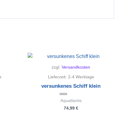
zzgl.
Versandkosten
e
Lieferzeit:
2-4 Werktage
versunkenes Schiff klein
Bewertet
Aquatlantis
mit
74,99
€
0
von
5