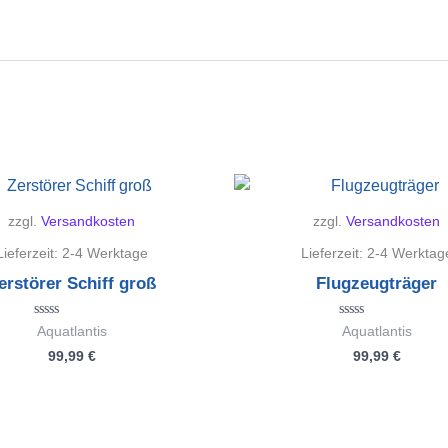
zzgl.
Versandkosten
zzgl.
Versandkosten
Lieferzeit:
2-4 Werktage
Lieferzeit:
2-4 Werktag
erstörer Schiff groß
Flugzeugträger
Bewertet
Bewertet
Aquatlantis
Aquatlantis
mit
mit
99,99
€
99,99
€
0
0
von
von
5
5