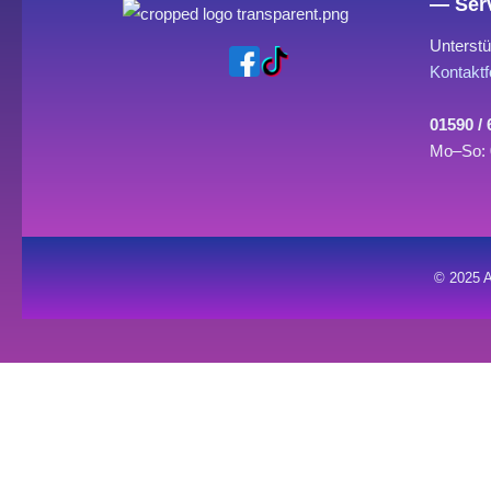
— Serv
Unterstü
Kontaktf
01590 /
Mo–So: 
© 2025 A
0