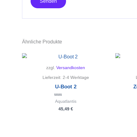
Ähnliche Produkte
zzgl.
Versandkosten
Lieferzeit:
2-4 Werktage
U-Boot 2
Z
Bewertet
Aquatlantis
mit
45,49
€
0
von
5