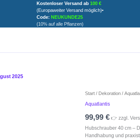
Kostenloser Versand ab
100 €
(Europaweiter Versand möglich)•
Code:
NEUKUNDE25
(10% auf alle Pflanzen)
ugust 2025
Hubschrauber
Start
/
Dekoration
/
Aquatla
40
Aquatlantis
cm
Menge
99,99
€
👉 zzgl. Vers
Hubschrauber 40 cm – Dek
Handhabung und praxista