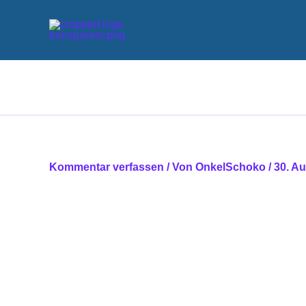
Zum
Inhalt
springen
Kommentar verfassen
/ Von
OnkelSchoko
/
30. A