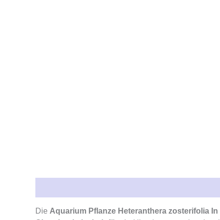
Beschreibung
Rezensionen (0)
Die
Aquarium Pflanze Heteranthera zosterifolia In 