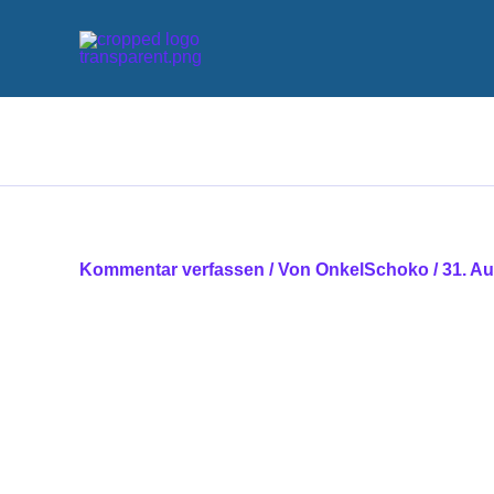
Zum
Inhalt
springen
Kommentar verfassen
/ Von
OnkelSchoko
/
31. A