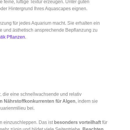
 feine, luftige Textur erzeugen. Unter guten
 oder Hintergrund Ihres Aquascapes eignen.
zung für jedes Aquarium macht. Sie erhalten ein
nde und ästhetisch ansprechende Bepflanzung zu
tik Pflanzen
.
, die eine schnellwachsende und relativ
en Nährstoffkonkurrenten für Algen
, indem sie
uarienmilieu bei.
en einzuschleppen. Das ist
besonders vorteilhaft
für
hr zügig und bildet viele Seitentriebe.
Beachten