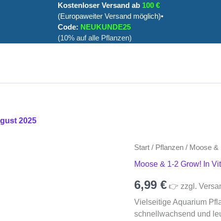
Kostenloser Versand ab
100 €
(Europaweiter Versand möglich)•
Code:
NEUKUNDE25
(10% auf alle Pflanzen)
ugust 2025
Heteranthera
Start
/
Pflanzen
/
Moose & 1
zosterifolia
Moose & 1-2 Grow! In Vit
In
Vitro
6,99
€
👉 zzgl. Versa
Menge
Vielseitige Aquarium Pfla
schnellwachsend und leuc