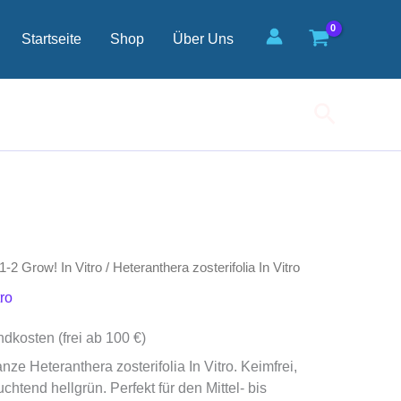
Vitro
Menge
Startseite
Shop
Über Uns
Suchen
-2 Grow! In Vitro
/ Heteranthera zosterifolia In Vitro
ro
ndkosten (frei ab 100 €)
nze Heteranthera zosterifolia In Vitro. Keimfrei,
htend hellgrün. Perfekt für den Mittel- bis