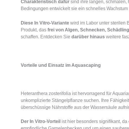
Charakteristisch dafür
sind ihre langen, schmalen, h
Bedingungen entwickelt sie ein schnelles Wachstum u
Diese In Vitro-Variante
wird im Labor unter sterilen 
Produkt, das
frei von Algen, Schnecken, Schädlin
schaffen. Entdecken Sie
darüber hinaus
weitere fas
Vorteile und Einsatz im Aquascaping
Heteranthera zosterifolia ist hervorragend für Aquari
unkomplizierte Stängelpflanze suchen. Ihre Fähigke
überschüssige Nährstoffe aus der Wassersäule aufni
Der In Vitro-Vorteil
ist hier besonders signifikant, d
empfindliche Garnelenbecken und um einen sauberen S