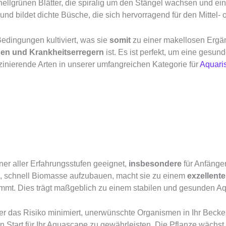
ellgrünen Blätter, die spiralig um den Stängel wachsen und eine
nd bildet dichte Büsche, die sich hervorragend für den Mittel-
Bedingungen kultiviert, was sie
somit
zu einer makellosen Ergän
gen und Krankheitserregern
ist. Es ist perfekt, um eine gesu
zinierende Arten in unserer umfangreichen Kategorie für
Aquaris
aner aller Erfahrungsstufen geeignet,
insbesondere
für Anfänger
it, schnell Biomasse aufzubauen, macht sie zu einem
exzellent
mmt. Dies trägt maßgeblich zu einem stabilen und gesunden Aq
a er das Risiko minimiert, unerwünschte Organismen in Ihr Beck
tart für Ihr Aquascape zu gewährleisten. Die Pflanze wächst se