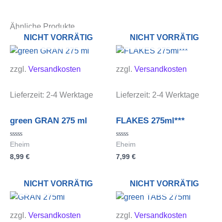
Ähnliche Produkte
NICHT VORRÄTIG
NICHT VORRÄTIG
zzgl.
Versandkosten
zzgl.
Versandkosten
Lieferzeit:
2-4 Werktage
Lieferzeit:
2-4 Werktage
green GRAN 275 ml
FLAKES 275ml***
Bewertet
Bewertet
Eheim
Eheim
mit
mit
8,99
€
7,99
€
0
0
von
von
5
5
NICHT VORRÄTIG
NICHT VORRÄTIG
zzgl.
Versandkosten
zzgl.
Versandkosten