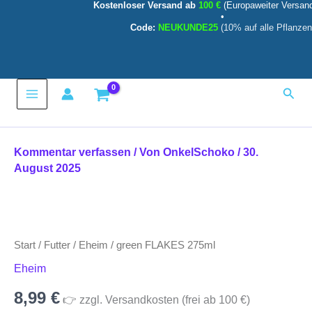
Kostenloser Versand ab
100 €
(Europaweiter Versan
Zum
•
Inhalt
Code:
NEUKUNDE25
(10% auf alle Pflanzen
springen
Main
Such
Menu
Kommentar verfassen
/ Von
OnkelSchoko
/
30.
August 2025
Start
/
Futter
/
Eheim
/ green FLAKES 275ml
Eheim
8,99
€
👉 zzgl. Versandkosten (frei ab 100 €)