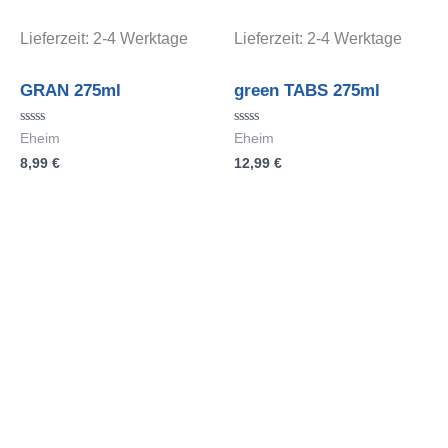
Lieferzeit:
2-4 Werktage
Lieferzeit:
2-4 Werktage
GRAN 275ml
green TABS 275ml
Bewertet
Bewertet
Eheim
Eheim
mit
mit
8,99
€
12,99
€
0
0
von
von
5
5