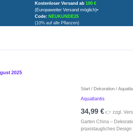
Kostenloser Versand ab
100 €
(Europaweiter Versand möglich)•
Code:
NEUKUNDE25
(10% auf alle Pflanzen)
ugust 2025
Garten
Start
/
Dekoration
/
Aquatla
China
Aquatlantis
Menge
34,99
€
👉 zzgl. Vers
Garten China – Dekorati
praxistaugliches Design 