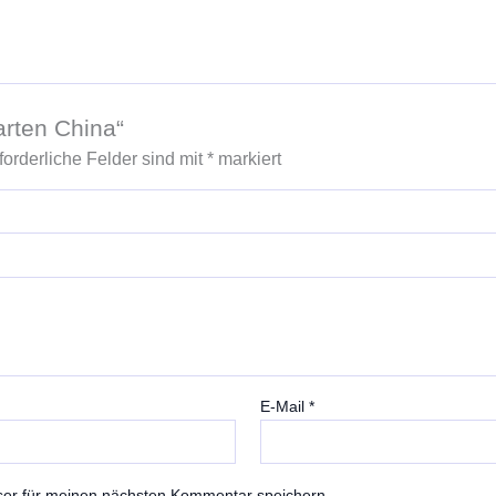
arten China“
forderliche Felder sind mit
*
markiert
E-Mail
*
ser für meinen nächsten Kommentar speichern.