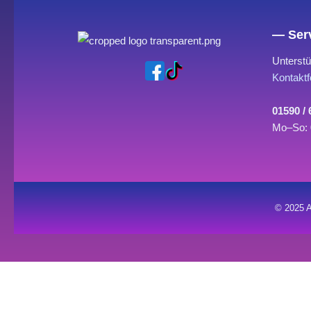
— Serv
Unterstü
Kontaktf
01590 /
Mo–So: 
© 2025 A
0