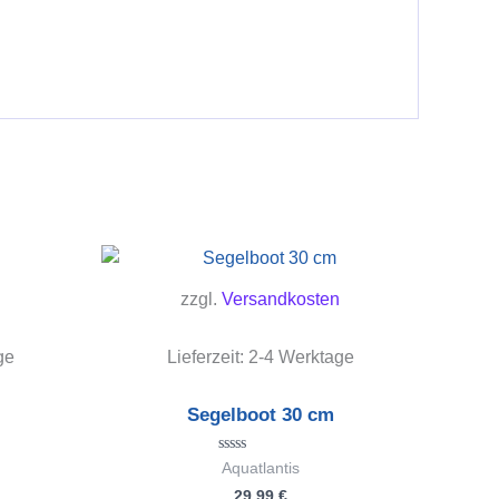
zzgl.
Versandkosten
ge
Lieferzeit:
2-4 Werktage
Segelboot 30 cm
Bewertet
Aquatlantis
mit
29,99
€
0