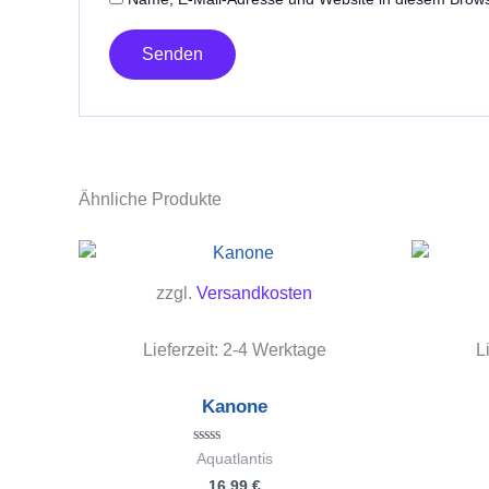
Ähnliche Produkte
zzgl.
Versandkosten
Lieferzeit:
2-4 Werktage
L
Kanone
Bewertet
Aquatlantis
mit
16,99
€
0