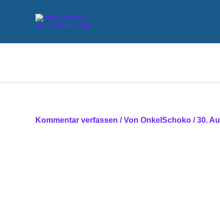
Zum
Inhalt
springen
Kommentar verfassen
/ Von
OnkelSchoko
/
30. A