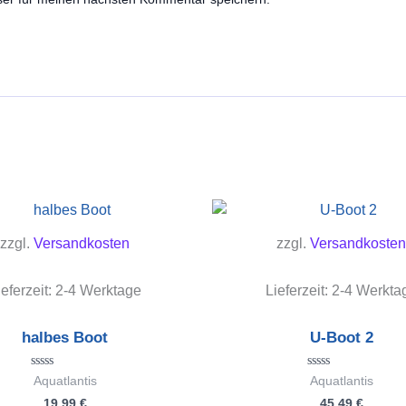
zzgl.
Versandkosten
zzgl.
Versandkosten
ieferzeit:
2-4 Werktage
Lieferzeit:
2-4 Werkta
halbes Boot
U-Boot 2
Bewertet
Bewertet
Aquatlantis
Aquatlantis
mit
mit
19,99
€
45,49
€
0
0