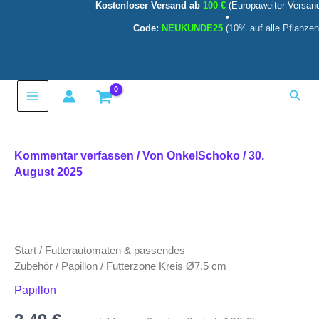
Kostenloser Versand ab
100 €
(Europaweiter Versan
cm
Zum
•
Menge
Inhalt
Code:
NEUKUNDE25
(10% auf alle Pflanzen
springen
Main
Such
Menu
Kommentar verfassen
/ Von
OnkelSchoko
/
30.
August 2025
Futterzone
Kreis
Ø7,5
Start
/
Futterautomaten & passendes
cm
Menge
Zubehör
/
Papillon
/ Futterzone Kreis Ø7,5 cm
Papillon