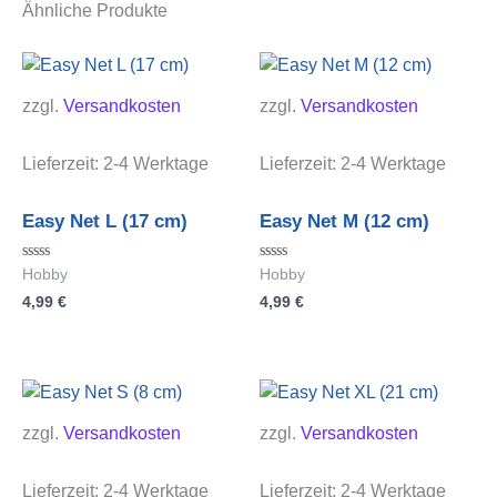
Ähnliche Produkte
zzgl.
Versandkosten
zzgl.
Versandkosten
Lieferzeit:
2-4 Werktage
Lieferzeit:
2-4 Werktage
Easy Net L (17 cm)
Easy Net M (12 cm)
Bewertet
Bewertet
Hobby
Hobby
mit
mit
4,99
€
4,99
€
0
0
von
von
5
5
zzgl.
Versandkosten
zzgl.
Versandkosten
Lieferzeit:
2-4 Werktage
Lieferzeit:
2-4 Werktage