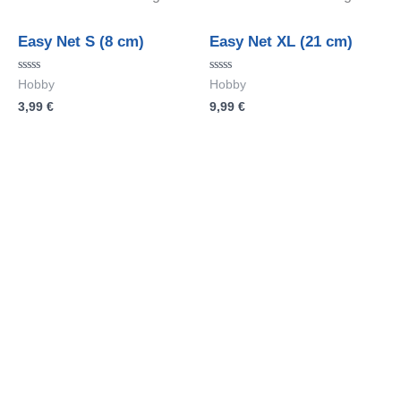
Easy Net S (8 cm)
Easy Net XL (21 cm)
Bewertet
Bewertet
Hobby
Hobby
mit
mit
3,99
€
9,99
€
0
0
von
von
5
5