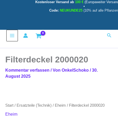
Kostenloser Versand ab
100 €
(Europaweiter Versan
Zum
•
Inhalt
Code:
NEUKUNDE25
(10% auf alle Pflanzen
springen
Main
Such
Menu
Filterdeckel 2000020
Kommentar verfassen
/ Von
OnkelSchoko
/
30.
August 2025
Filterdeckel
2000020
Menge
Start
/
Ersatzteile (Technik)
/
Eheim
/ Filterdeckel 2000020
Eheim