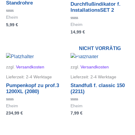
Standrohre
Durchflußindikator f.
InstallationsSET 2
Bewertet
Eheim
mit
Bewertet
5,99
€
Eheim
0
mit
von
14,99
€
0
5
von
5
NICHT VORRÄTIG
zzgl.
Versandkosten
zzgl.
Versandkosten
Lieferzeit:
2-4 Werktage
Lieferzeit:
2-4 Werktage
Pumpenkopf zu prof.3
Standfuß f. classic 150
1200XL (2080)
(2211)
Bewertet
Bewertet
Eheim
Eheim
mit
mit
234,99
€
7,99
€
0
0
von
von
5
5