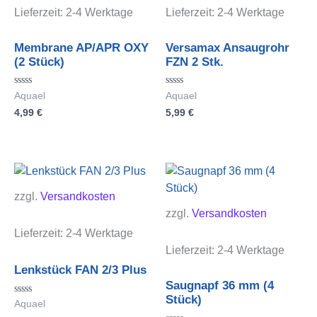
Lieferzeit:
2-4 Werktage
Lieferzeit:
2-4 Werktage
Membrane AP/APR OXY
Versamax Ansaugrohr
(2 Stück)
FZN 2 Stk.
Bewertet
Bewertet
Aquael
Aquael
mit
mit
4,99
€
5,99
€
0
0
von
von
5
5
zzgl.
Versandkosten
zzgl.
Versandkosten
Lieferzeit:
2-4 Werktage
Lieferzeit:
2-4 Werktage
Lenkstück FAN 2/3 Plus
Saugnapf 36 mm (4
Stück)
Bewertet
Aquael
mit