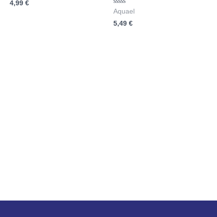
4,99
€
0
von
Bewertet
Aquael
5
mit
5,49
€
0
von
5