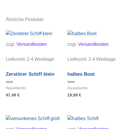
Ähnliche Produkte
zzgl.
Versandkosten
zzgl.
Versandkosten
Lieferzeit:
2-4 Werktage
Lieferzeit:
2-4 Werktage
Zerstörer Schiff klein
halbes Boot
Bewertet
Bewertet
Aquatlantis
Aquatlantis
mit
mit
47,49
€
19,99
€
0
0
von
von
5
5