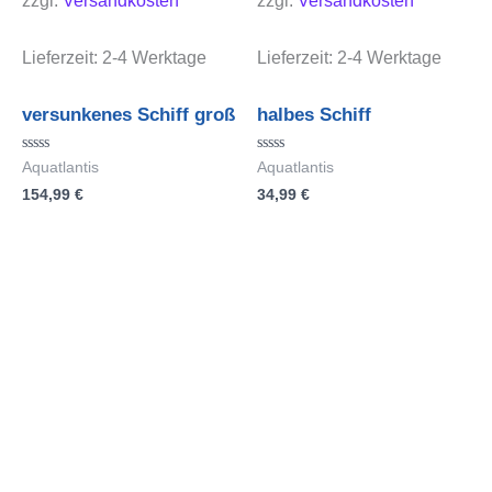
zzgl.
Versandkosten
zzgl.
Versandkosten
Lieferzeit:
2-4 Werktage
Lieferzeit:
2-4 Werktage
versunkenes Schiff groß
halbes Schiff
Bewertet
Bewertet
Aquatlantis
Aquatlantis
mit
mit
154,99
€
34,99
€
0
0
von
von
5
5