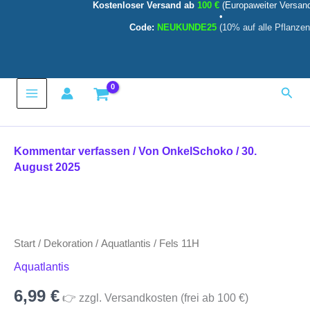
Kostenloser Versand ab
100 €
(Europaweiter Versan
Zum
•
Inhalt
Code:
NEUKUNDE25
(10% auf alle Pflanzen
springen
Main
Such
Menu
Kommentar verfassen
/ Von
OnkelSchoko
/
30.
August 2025
Fels
11H
Menge
Start
/
Dekoration
/
Aquatlantis
/ Fels 11H
Aquatlantis
6,99
€
👉 zzgl. Versandkosten (frei ab 100 €)