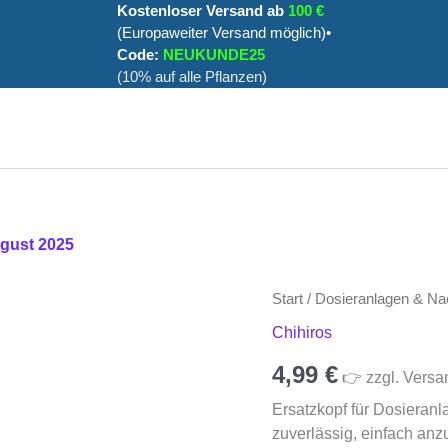
Kostenloser Versand ab
100 €
(Europaweiter Versand möglich)•
Code:
NEUKUNDE25
(10% auf alle Pflanzen)
ugust 2025
Start
/
Dosieranlagen & Nac
Chihiros
4,99
€
👉 zzgl. Versa
Ersatzkopf für Dosieranl
zuverlässig, einfach anz