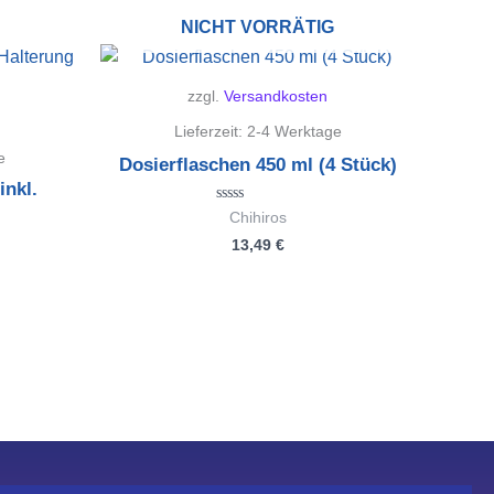
NICHT VORRÄTIG
zzgl.
Versandkosten
Lieferzeit:
2-4 Werktage
e
Dosierflaschen 450 ml (4 Stück)
inkl.
Bewertet
Chihiros
mit
13,49
€
0
von
5