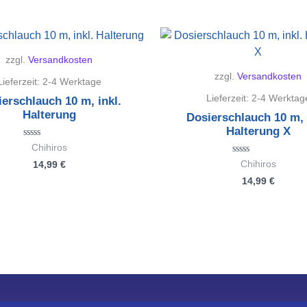
zzgl.
Versandkosten
zzgl.
Versandkosten
Lieferzeit:
2-4 Werktage
Lieferzeit:
2-4 Werktag
erschlauch 10 m, inkl.
Halterung
Dosierschlauch 10 m, 
Halterung X
Bewertet
Chihiros
mit
Bewertet
14,99
€
Chihiros
0
mit
von
14,99
€
0
5
von
5