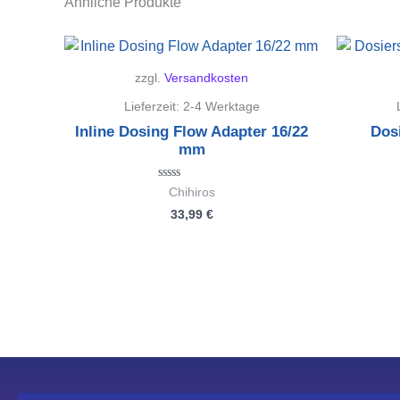
Ähnliche Produkte
zzgl.
Versandkosten
Lieferzeit:
2-4 Werktage
Inline Dosing Flow Adapter 16/22
Dosi
mm
Bewertet
Chihiros
mit
33,99
€
0
von
5