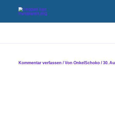
Zum
Inhalt
springen
Kommentar verfassen
/ Von
OnkelSchoko
/
30. A