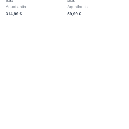
Bewertet
Bewertet
Aquatlantis
Aquatlantis
mit
mit
314,99
€
59,99
€
0
0
von
von
5
5