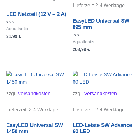
Lieferzeit:
2-4 Werktage
LED Netzteil (12 V – 2 A)
EasyLED Universal SW
895 mm
Bewertet
Aquatlantis
mit
31,99
€
0
von
Bewertet
Aquatlantis
5
mit
208,99
€
0
von
5
zzgl.
Versandkosten
zzgl.
Versandkosten
Lieferzeit:
2-4 Werktage
Lieferzeit:
2-4 Werktage
EasyLED Universal SW
LED-Leiste SW Advance
1450 mm
60 LED