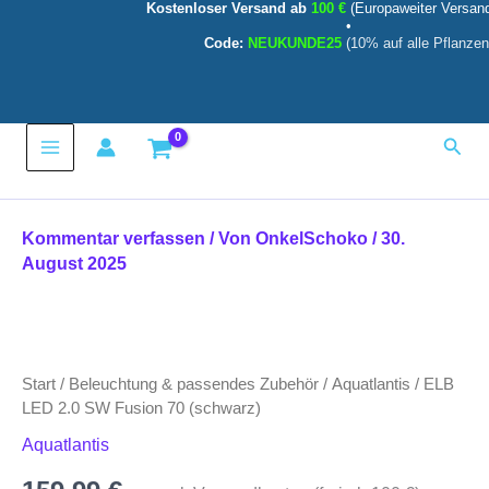
Kostenloser Versand ab
100 €
(Europaweiter Versan
SW
Zum
•
Fusion
Inhalt
Code:
NEUKUNDE25
(10% auf alle Pflanzen
70
springen
(schwarz)
Menge
Main
Such
Menu
Kommentar verfassen
/ Von
OnkelSchoko
/
30.
August 2025
ELB
LED
2.0
Start
/
Beleuchtung & passendes Zubehör
/
Aquatlantis
/ ELB
SW
Fusion
LED 2.0 SW Fusion 70 (schwarz)
70
Aquatlantis
(schwarz)
Menge