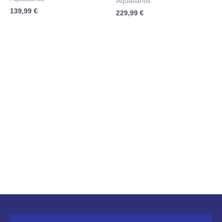
Aquatlantis
mit
mit
139,99
€
0
229,99
€
0
von
von
5
5