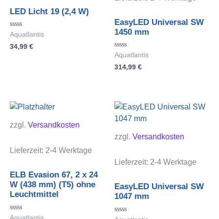
LED Licht 19 (2,4 W)
EasyLED Universal SW
1450 mm
Bewertet
Aquatlantis
mit
34,99
€
0
von
Bewertet
Aquatlantis
5
mit
314,99
€
0
von
5
zzgl.
Versandkosten
zzgl.
Versandkosten
Lieferzeit:
2-4 Werktage
Lieferzeit:
2-4 Werktage
ELB Evasion 67, 2 x 24
W (438 mm) (T5) ohne
EasyLED Universal SW
Leuchtmittel
1047 mm
Bewertet
Aquatlantis
Bewertet