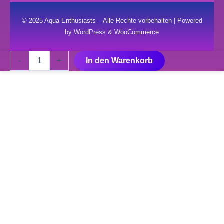
© 2025 Aqua Enthusiasts – Alle Rechte vorbehalten | Powered
by WordPress & WooCommerce
EasyLED
-
+
In den Warenkorb
Universal
SW
1149
mm
Menge