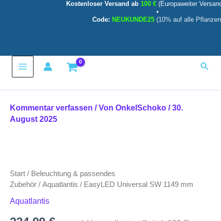
Kostenloser Versand ab
100 €
(Europaweiter Versan
Zum
•
Inhalt
Code:
NEUKUNDE25
(10% auf alle Pflanzen
springen
Main
Such
Menu
Kommentar verfassen
/ Von
OnkelSchoko
/
30.
August 2025
EasyLED
Universal
SW
Start
/
Beleuchtung & passendes
1149
mm
Zubehör
/
Aquatlantis
/ EasyLED Universal SW 1149 mm
Menge
Aquatlantis