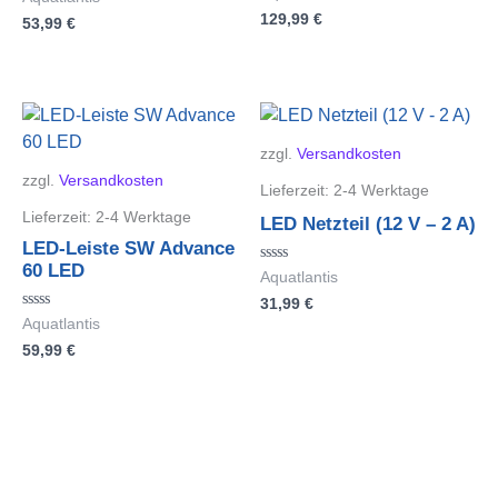
mit
mit
129,99
€
0
53,99
€
0
von
von
5
5
zzgl.
Versandkosten
zzgl.
Versandkosten
Lieferzeit:
2-4 Werktage
Lieferzeit:
2-4 Werktage
LED Netzteil (12 V – 2 A)
LED-Leiste SW Advance
60 LED
Bewertet
Aquatlantis
mit
31,99
€
0
von
Bewertet
Aquatlantis
5
mit
59,99
€
0
von
5