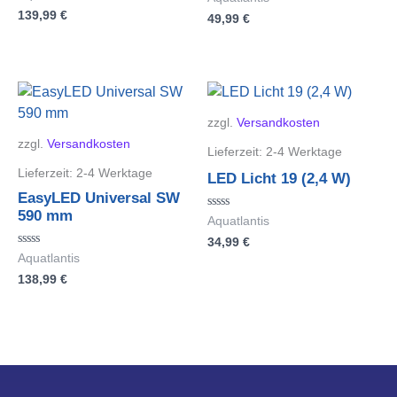
mit
mit
139,99
€
0
49,99
€
0
von
von
5
5
zzgl.
Versandkosten
zzgl.
Versandkosten
Lieferzeit:
2-4 Werktage
Lieferzeit:
2-4 Werktage
LED Licht 19 (2,4 W)
EasyLED Universal SW
590 mm
Bewertet
Aquatlantis
mit
34,99
€
0
von
Bewertet
Aquatlantis
5
mit
138,99
€
0
von
5