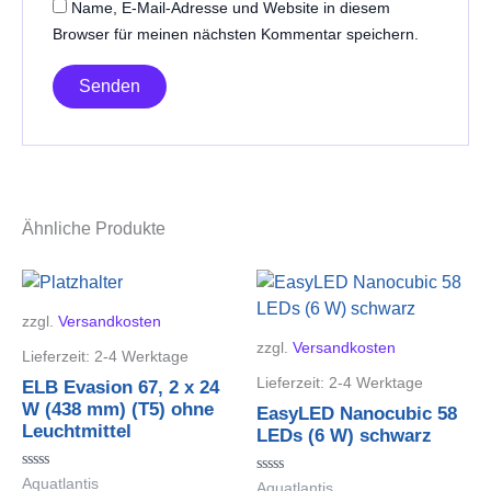
Name, E-Mail-Adresse und Website in diesem
Browser für meinen nächsten Kommentar speichern.
Ähnliche Produkte
zzgl.
Versandkosten
zzgl.
Versandkosten
Lieferzeit:
2-4 Werktage
Lieferzeit:
2-4 Werktage
ELB Evasion 67, 2 x 24
W (438 mm) (T5) ohne
EasyLED Nanocubic 58
Leuchtmittel
LEDs (6 W) schwarz
Bewertet
Aquatlantis
Bewertet
Aquatlantis