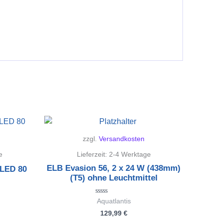
zzgl.
Versandkosten
e
Lieferzeit:
2-4 Werktage
ELB Evasion 56, 2 x 24 W (438mm)
 LED 80
(T5) ohne Leuchtmittel
Bewertet
Aquatlantis
mit
129,99
€
0