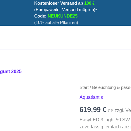
Kostenloser Versand ab
100 €
(Europaweiter Versand möglich)•
Code:
NEUKUNDE25
(10% auf alle Pflanzen)
ugust 2025
Start
/
Beleuchtung & pass
Aquatlantis
619,99
€
👉 zzgl. Ve
EasyLED 3 Light 50 SW:
zuverlässig, einfach anz