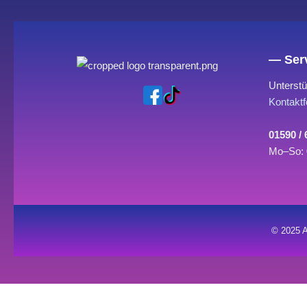
— Serv
Unterstü
Kontaktf
01590 /
Mo–So: 
© 2025 A
0