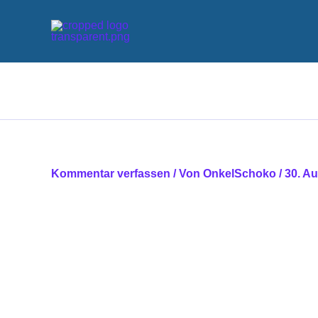
Zum
Inhalt
springen
Kommentar verfassen
/ Von
OnkelSchoko
/
30. A