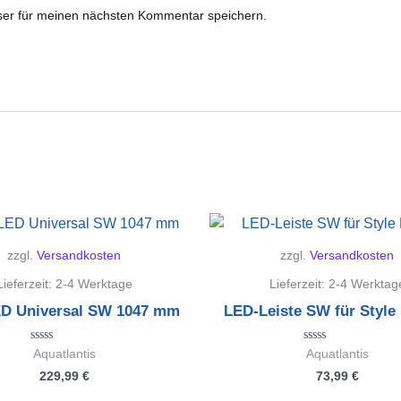
ser für meinen nächsten Kommentar speichern.
zzgl.
Versandkosten
zzgl.
Versandkosten
Lieferzeit:
2-4 Werktage
Lieferzeit:
2-4 Werktag
D Universal SW 1047 mm
LED-Leiste SW für Style
Bewertet
Bewertet
Aquatlantis
Aquatlantis
mit
mit
229,99
€
73,99
€
0
0
von
von
5
5