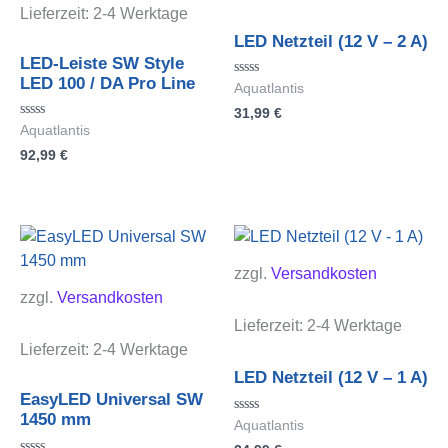
Lieferzeit:
2-4 Werktage
LED Netzteil (12 V – 2 A)
LED-Leiste SW Style
LED 100 / DA Pro Line
Bewertet
Aquatlantis
mit
31,99
€
0
von
Bewertet
Aquatlantis
5
mit
92,99
€
0
von
5
zzgl.
Versandkosten
zzgl.
Versandkosten
Lieferzeit:
2-4 Werktage
Lieferzeit:
2-4 Werktage
LED Netzteil (12 V – 1 A)
EasyLED Universal SW
1450 mm
Bewertet
Aquatlantis
mit