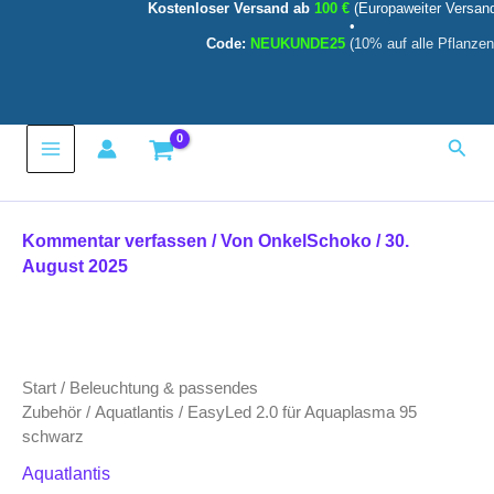
Kostenloser Versand ab
100 €
(Europaweiter Versan
Zum
•
Inhalt
Code:
NEUKUNDE25
(10% auf alle Pflanzen
springen
Main
Such
Menu
Kommentar verfassen
/ Von
OnkelSchoko
/
30.
August 2025
Start
/
Beleuchtung & passendes
Zubehör
/
Aquatlantis
/ EasyLed 2.0 für Aquaplasma 95
schwarz
Aquatlantis