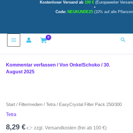
Kostenloser Versand ab
100 €
(Europaweiter Versan
250/300
Zum
•
Menge
Inhalt
Code:
NEUKUNDE25
(10% auf alle Pflanzen
springen
Main
Such
Menu
Kommentar verfassen
/ Von
OnkelSchoko
/
30.
August 2025
EasyCrystal
Filter
Pack
Start
/
Filtermedien
/
Tetra
/ EasyCrystal Filter Pack 250/300
250/300
Menge
Tetra
8,29
€
👉 zzgl. Versandkosten (frei ab 100 €)