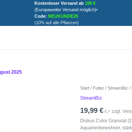
Kostenloser Versand ab
100 €
(Europaweiter Versand möglich)•
Code:
NEUKUNDE25
(10% auf alle Pflanzen)
ugust 2025
Diskus
Start
/
Futter
/
StreamBiz
/ 
Color
StreamBiz
Granulat
(230
19,99
€
👉 zzgl. Vers
g)
Menge
Diskus Color Granulat (23
Aquarienbewohner, stärk