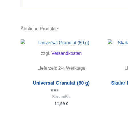
Ähnliche Produkte
zzgl.
Versandkosten
Lieferzeit:
2-4 Werktage
L
Universal Granulat (80 g)
Skalar 
Bewertet
StreamBiz
mit
11,99
€
0
von
5