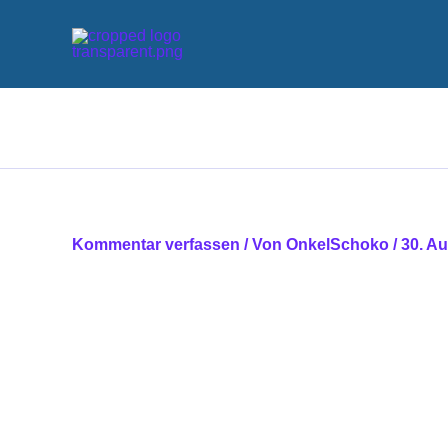
Zum
Inhalt
springen
Kommentar verfassen
/ Von
OnkelSchoko
/
30. A