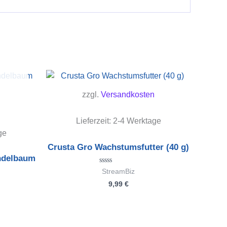
zzgl.
Versandkosten
Lieferzeit:
2-4 Werktage
ge
Crusta Gro Wachstumsfutter (40 g)
ndelbaum
Bewertet
StreamBiz
mit
9,99
€
0
von
5