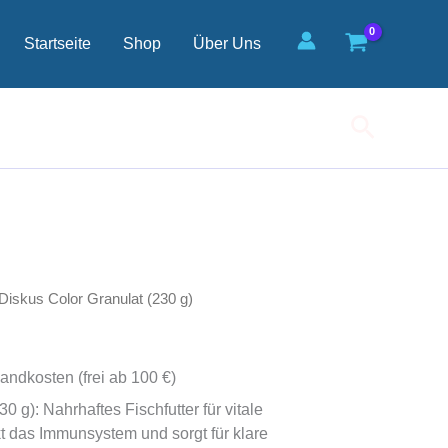
(230
g)
Startseite
Shop
Über Uns
Menge
Suchen
Diskus Color Granulat (230 g)
andkosten (frei ab 100 €)
0 g): Nahrhaftes Fischfutter für vitale
t das Immunsystem und sorgt für klare