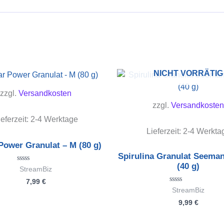
NICHT VORRÄTIG
zzgl.
Versandkosten
zzgl.
Versandkosten
ieferzeit:
2-4 Werktage
Lieferzeit:
2-4 Werkta
Power Granulat – M (80 g)
Spirulina Granulat Seema
(40 g)
Bewertet
StreamBiz
mit
7,99
€
0
von
Bewertet
StreamBiz
5
mit
9,99
€
0
von
5