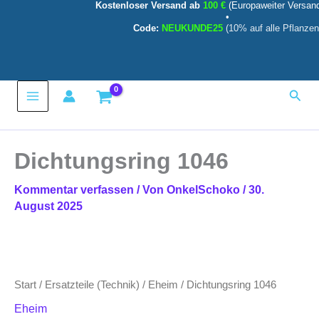
Kostenloser Versand ab
100 €
(Europaweiter Versan
Zum
•
Inhalt
Code:
NEUKUNDE25
(10% auf alle Pflanzen
springen
Main
Such
Menu
Dichtungsring 1046
Kommentar verfassen
/ Von
OnkelSchoko
/
30.
August 2025
Dichtungsring
1046
Menge
Start
/
Ersatzteile (Technik)
/
Eheim
/ Dichtungsring 1046
Eheim