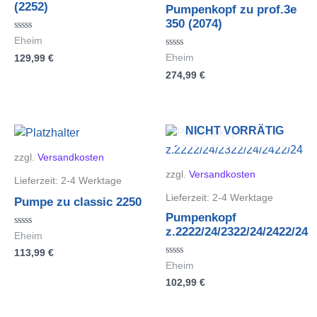
(2252)
Pumpenkopf zu prof.3e
350 (2074)
Bewertet
Eheim
mit
Bewertet
129,99
€
Eheim
0
mit
von
274,99
€
0
5
von
5
NICHT VORRÄTIG
zzgl.
Versandkosten
zzgl.
Versandkosten
Lieferzeit:
2-4 Werktage
Lieferzeit:
2-4 Werktage
Pumpe zu classic 2250
Pumpenkopf
z.2222/24/2322/24/2422/24
Bewertet
Eheim
mit
113,99
€
0
von
Bewertet
Eheim
5
mit
102,99
€
0
von
5