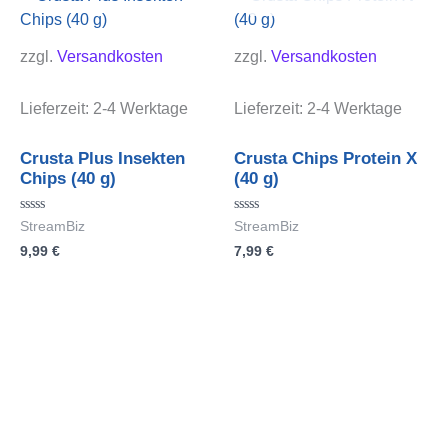
zzgl.
Versandkosten
zzgl.
Versandkosten
Lieferzeit:
2-4 Werktage
Lieferzeit:
2-4 Werktage
Crusta Plus Insekten
Crusta Chips Protein X
Chips (40 g)
(40 g)
Bewertet
Bewertet
StreamBiz
StreamBiz
mit
mit
9,99
€
7,99
€
0
0
von
von
5
5