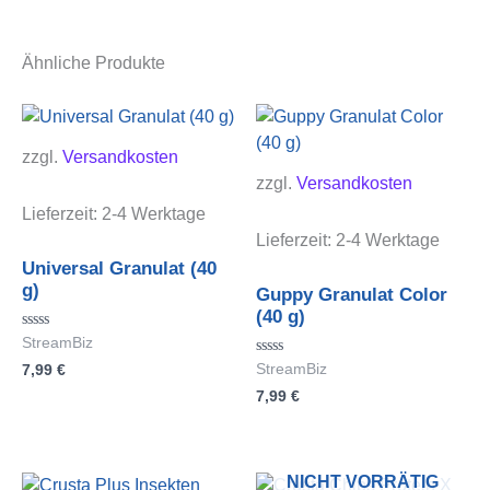
Ähnliche Produkte
zzgl.
Versandkosten
zzgl.
Versandkosten
Lieferzeit:
2-4 Werktage
Lieferzeit:
2-4 Werktage
Universal Granulat (40
g)
Guppy Granulat Color
(40 g)
Bewertet
StreamBiz
mit
Bewertet
7,99
€
StreamBiz
0
mit
von
7,99
€
0
5
von
5
NICHT VORRÄTIG