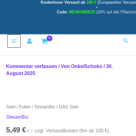
Kostenloser Versand ab
100 €
(Europaweiter Versan
Zum
•
Inhalt
Code:
NEUKUNDE25
(10% auf alle Pflanzen
springen
Main
Such
Menu
Kommentar verfassen
/ Von
OnkelSchoko
/
30.
August 2025
DAS
Sieb
Menge
Start
/
Futter
/
StreamBiz
/ DAS Sieb
StreamBiz
5,49
€
👉 zzgl. Versandkosten (frei ab 100 €)