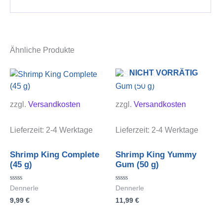
Ähnliche Produkte
NICHT VORRÄTIG
zzgl.
Versandkosten
zzgl.
Versandkosten
Lieferzeit:
2-4 Werktage
Lieferzeit:
2-4 Werktage
Shrimp King Complete
Shrimp King Yummy
(45 g)
Gum (50 g)
Bewertet
Bewertet
Dennerle
Dennerle
mit
mit
9,99
€
11,99
€
0
0
von
von
5
5