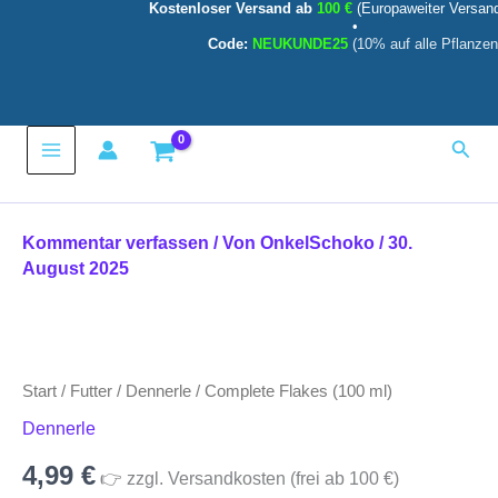
Kostenloser Versand ab
100 €
(Europaweiter Versan
Zum
•
Inhalt
Code:
NEUKUNDE25
(10% auf alle Pflanzen
springen
Main
Such
Menu
Kommentar verfassen
/ Von
OnkelSchoko
/
30.
August 2025
Start
/
Futter
/
Dennerle
/ Complete Flakes (100 ml)
Dennerle
4,99
€
👉 zzgl. Versandkosten (frei ab 100 €)