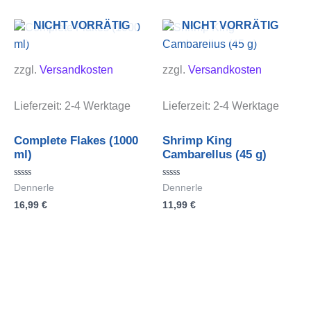
NICHT VORRÄTIG
NICHT VORRÄTIG
zzgl.
Versandkosten
zzgl.
Versandkosten
Lieferzeit:
2-4 Werktage
Lieferzeit:
2-4 Werktage
Complete Flakes (1000
Shrimp King
ml)
Cambarellus (45 g)
Bewertet
Bewertet
Dennerle
Dennerle
mit
mit
16,99
€
11,99
€
0
0
von
von
5
5