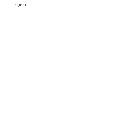
mit
9,49
€
0
von
5