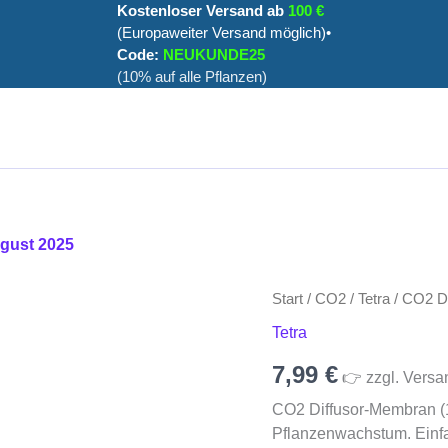
Kostenloser Versand ab
100 €
(Europaweiter Versand möglich)•
Code:
NEUKUNDE25
(10% auf alle Pflanzen)
ugust 2025
Start
/
CO2
/
Tetra
/ CO2 Di
Tetra
7,99
€
👉 zzgl. Versa
CO2 Diffusor-Membran (1
Pflanzenwachstum. Einf