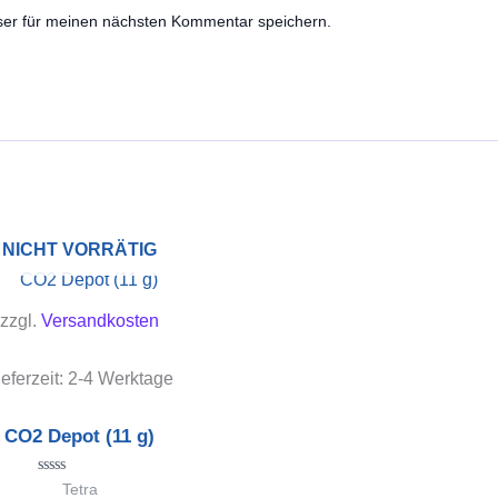
ser für meinen nächsten Kommentar speichern.
NICHT VORRÄTIG
zzgl.
Versandkosten
ieferzeit:
2-4 Werktage
CO2 Depot (11 g)
Bewertet
Tetra