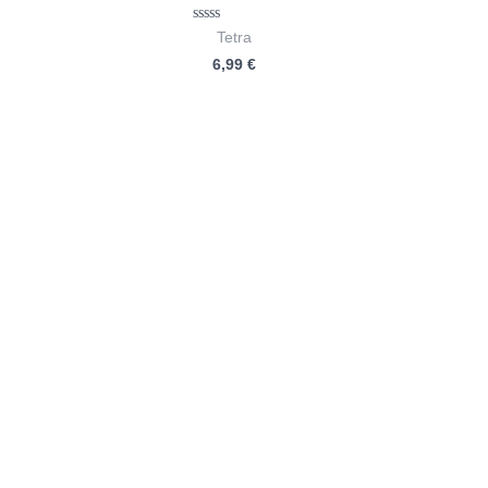
Bewertet
Tetra
mit
6,99
€
0
von
5