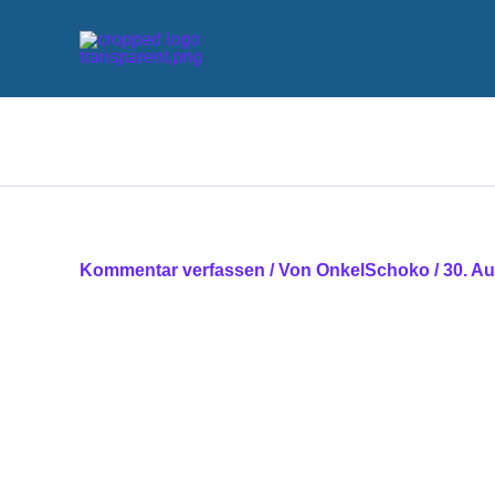
Zum
Inhalt
springen
Kommentar verfassen
/ Von
OnkelSchoko
/
30. A