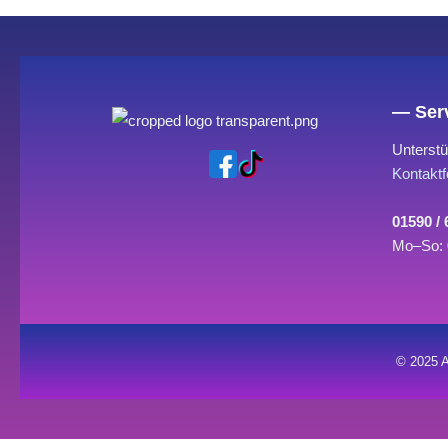
— Serv
Unterstü
Kontaktf
01590 /
Mo–So: 
© 2025 A