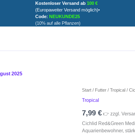
Kostenloser Versand ab
100 €
(Europaweiter Versand möglich)•
Code:
NEUKUNDE25
(10% auf alle Pflanzen)
ugust 2025
Cichlid
Start
/
Futter
/
Tropical
/ Ci
Red&Green
Tropical
Medium
Sticks
7,99
€
👉 zzgl. Versa
(250
ml)
Cichlid Red&Green Medium
Menge
Aquarienbewohner, stärk