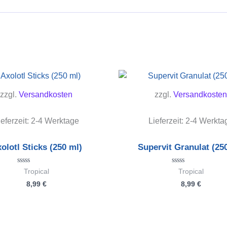
zzgl.
Versandkosten
zzgl.
Versandkosten
ieferzeit:
2-4 Werktage
Lieferzeit:
2-4 Werkta
olotl Sticks (250 ml)
Supervit Granulat (25
Bewertet
Bewertet
Tropical
Tropical
mit
mit
8,99
€
8,99
€
0
0
von
von
5
5