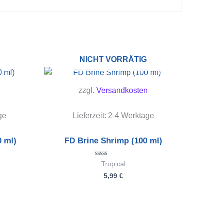
NICHT VORRÄTIG
zzgl.
Versandkosten
ge
Lieferzeit:
2-4 Werktage
0 ml)
FD Brine Shrimp (100 ml)
Bewertet
Tropical
mit
5,99
€
0
von
5