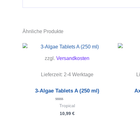
Ähnliche Produkte
zzgl.
Versandkosten
Lieferzeit:
2-4 Werktage
L
3-Algae Tablets A (250 ml)
Ax
Bewertet
Tropical
mit
10,99
€
0
von
5