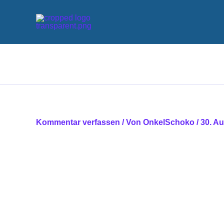
Zum
Inhalt
springen
Kommentar verfassen
/ Von
OnkelSchoko
/
30. A