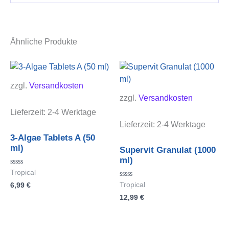
Ähnliche Produkte
zzgl.
Versandkosten
zzgl.
Versandkosten
Lieferzeit:
2-4 Werktage
Lieferzeit:
2-4 Werktage
3-Algae Tablets A (50
ml)
Supervit Granulat (1000
ml)
Bewertet
Tropical
mit
Bewertet
6,99
€
Tropical
0
mit
von
12,99
€
0
5
von
5