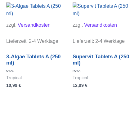
zzgl.
Versandkosten
zzgl.
Versandkosten
Lieferzeit:
2-4 Werktage
Lieferzeit:
2-4 Werktage
3-Algae Tablets A (250
Supervit Tablets A (250
ml)
ml)
Bewertet
Bewertet
Tropical
Tropical
mit
mit
10,99
€
12,99
€
0
0
von
von
5
5