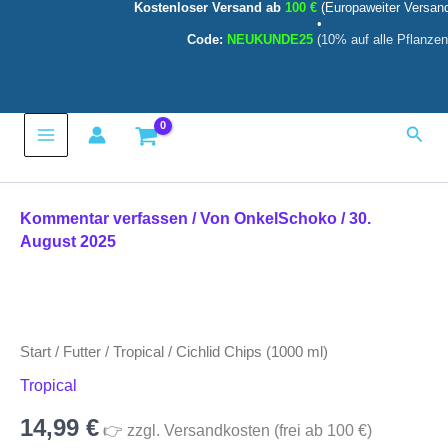
Kostenloser Versand ab
100 €
(Europaweiter Versan
ml)
Zum
•
Menge
Inhalt
Code:
NEUKUNDE25
(10% auf alle Pflanzen
springen
Main
Such
Menu
Kommentar verfassen
/ Von
OnkelSchoko
/
30.
August 2025
Cichlid
Chips
(1000
Start
/
Futter
/
Tropical
/ Cichlid Chips (1000 ml)
ml)
Menge
Tropical
14,99
€
👉 zzgl. Versandkosten (frei ab 100 €)