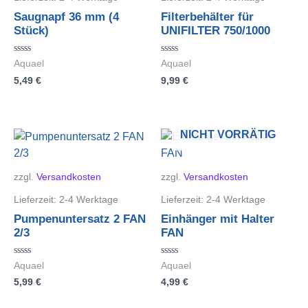
Saugnapf 36 mm (4
Filterbehälter für
Stück)
UNIFILTER 750/1000
Bewertet
Bewertet
Aquael
Aquael
mit
mit
5,49
€
9,99
€
0
0
von
von
5
5
NICHT VORRÄTIG
zzgl.
Versandkosten
zzgl.
Versandkosten
Lieferzeit:
2-4 Werktage
Lieferzeit:
2-4 Werktage
Pumpenuntersatz 2 FAN
Einhänger mit Halter
2/3
FAN
Bewertet
Bewertet
Aquael
Aquael
mit
mit
5,99
€
4,99
€
0
0
von
von
5
5