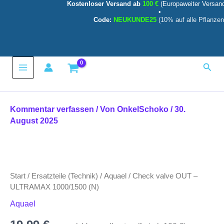
Kostenloser Versand ab
100 €
(Europaweiter Versan
Zum
•
Inhalt
Code:
NEUKUNDE25
(10% auf alle Pflanzen
springen
Main
Such
Menu
Kommentar verfassen
/ Von
OnkelSchoko
/
30.
August 2025
Start
/
Ersatzteile (Technik)
/
Aquael
/ Check valve OUT –
ULTRAMAX 1000/1500 (N)
Aquael